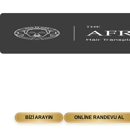
İstanbul Şişli’de, saç ekimi, dermatoloji
tedavilerde uzman, öncü bir estetik ve 
kliniği.
BİZİ ARAYIN
ONLİNE RANDEVU AL