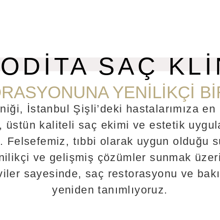
ODİTA SAÇ KLİ
RASYONUNA YENİLİKÇİ Bİ
niği
, İstanbul Şişli’deki hastalarımıza en i
n, üstün kaliteli saç ekimi ve estetik uyg
. Felsefemiz, tıbbi olarak uygun olduğu s
ilikçi ve gelişmiş çözümler sunmak üzer
viler sayesinde, saç restorasyonu ve bak
yeniden tanımlıyoruz.