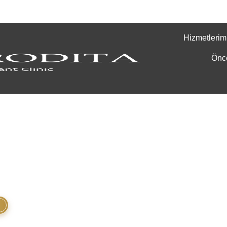
Hizmetlerim
Önc
 ve yenileyici
saç restorasyon