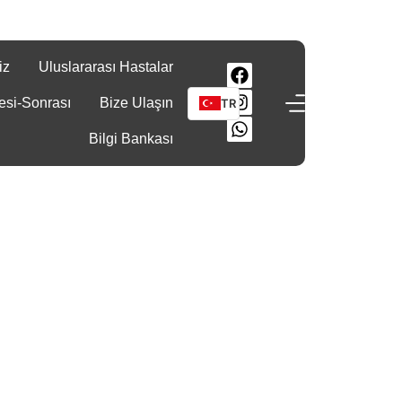
iz
Uluslararası Hastalar
esi-Sonrası
Bize Ulaşın
TR
Bilgi Bankası