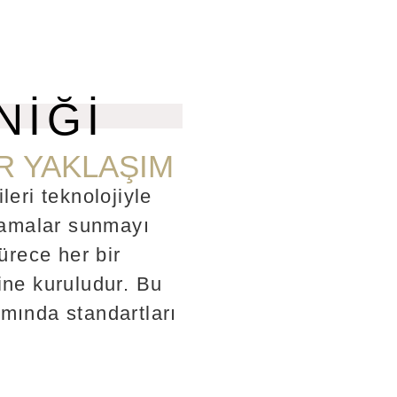
NİĞİ
R YAKLAŞIM
leri teknolojiyle
ulamalar sunmayı
ürece her bir
ine kuruludur. Bu
ımında standartları