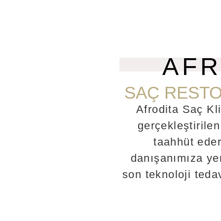
AFR
SAÇ RESTO
Afrodita Saç Kli
gerçekleştirile
taahhüt eder
danışanımıza yen
son teknoloji teda