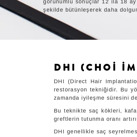
görünümlü sonuçlar 12 ila 18 ay 
şekilde bütünleşerek daha dolgun
DHI (CHOİ İ
DHI (Direct Hair Implantati
restorasyon tekniğidir. Bu 
zamanda iyileşme süresini de 
Bu teknikte saç kökleri, kafa
greftlerin tutunma oranı artırıl
DHI genellikle saç seyrelmesi