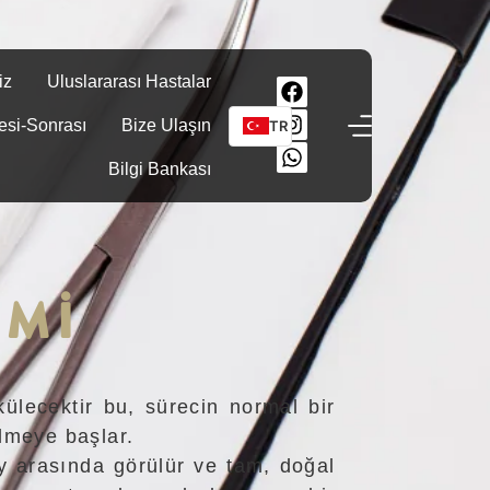
iz
Uluslararası Hastalar
esi-Sonrası
Bize Ulaşın
TR
Bilgi Bankası
IMI
külecektir bu, sürecin normal bir
ilmeye başlar.
y arasında görülür ve tam, doğal