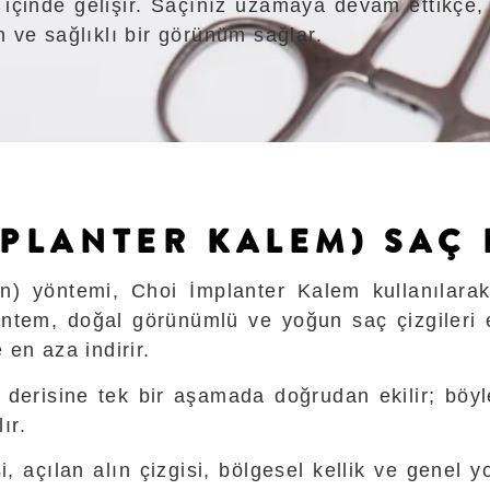
içinde gelişir. Saçınız uzamaya devam ettikçe,
 ve sağlıklı bir görünüm sağlar.
MPLANTER KALEM) SAÇ 
on) yöntemi, Choi İmplanter Kalem kullanılara
yöntem, doğal görünümlü ve yoğun saç çizgileri 
en aza indirir.
 derisine tek bir aşamada doğrudan ekilir; böyl
ır.
, açılan alın çizgisi, bölgesel kellik ve genel 