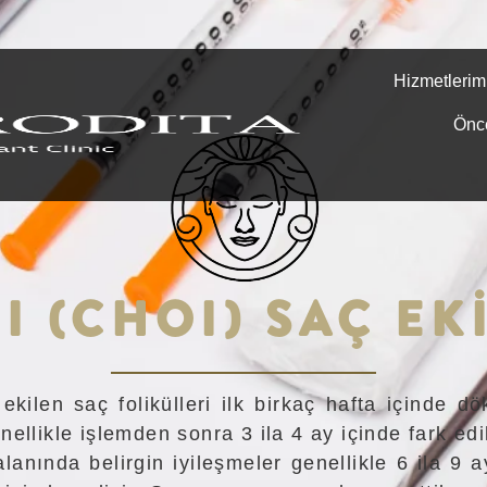
Hizmetlerim
Önc
I (CHOI) SAÇ EK
kilen saç folikülleri ilk birkaç hafta içinde dö
ellikle işlemden sonra 3 ila 4 ay içinde fark ed
nında belirgin iyileşmeler genellikle 6 ila 9 a