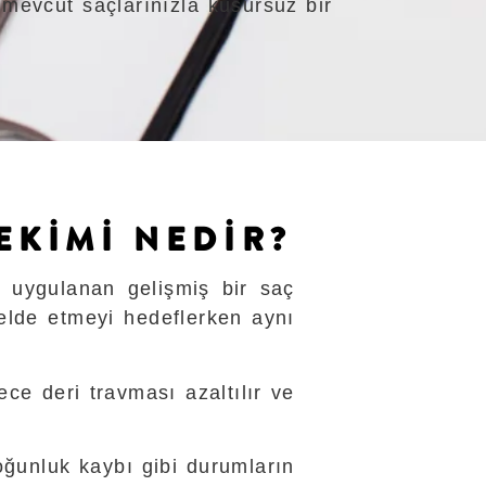
 mevcut saçlarınızla kusursuz bir
EKİMİ NEDİR?
k uygulanan gelişmiş bir saç
elde etmeyi hedeflerken aynı
ece deri travması azaltılır ve
yoğunluk kaybı gibi durumların