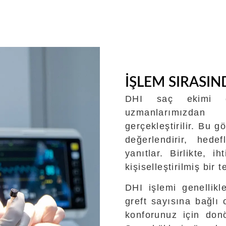
İŞLEM SIRASIN
DHI saç ekimi ön
uzmanlarımızdan
gerçekleştirilir. Bu
değerlendirir, hedef
yanıtlar. Birlikte, i
kişiselleştirilmiş bir
DHI işlemi genellikl
greft sayısına bağlı 
konforunuz için donö