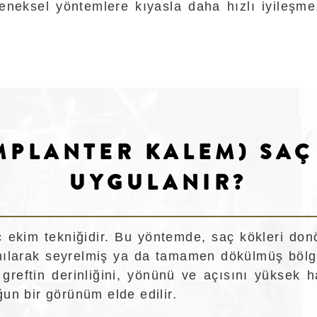
eleneksel yöntemlere kıyasla daha hızlı iyileş
MPLANTER KALEM) SAÇ
UYGULANIR?
ç ekim tekniğidir. Bu yöntemde, saç kökleri don
ılarak seyrelmiş ya da tamamen dökülmüş bölgel
 greftin derinliğini, yönünü ve açısını yüksek h
un bir görünüm elde edilir.