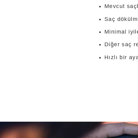
Mevcut saçla
Saç dökülme
Minimal iyi
Diğer saç r
Hızlı bir a