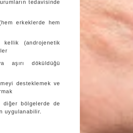
durumların tedavisinde
 (hem erkeklerde hem
kellik (androjenetik
ler
ya aşırı döküldüğü
eşmeyi desteklemek ve
ırmak
i diğer bölgelerde de
n uygulanabilir.