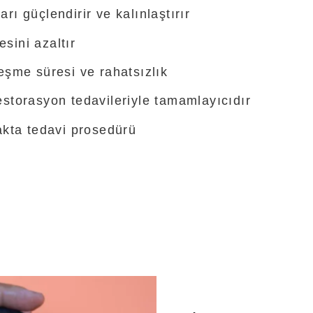
rı güçlendirir ve kalınlaştırır
sini azaltır
leşme süresi ve rahatsızlık
estorasyon tedavileriyle tamamlayıcıdır
yakta tedavi prosedürü