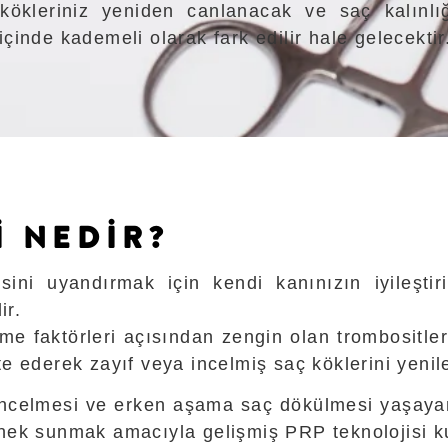
 kökleriniz yeniden canlanacak ve saç kalınl
 içinde kademeli olarak fark edilir hale gelecektir
I NEDİR?
ini uyandırmak için kendi kanınızın iyileştir
ir.
me faktörleri açısından zengin olan trombositler
e ederek zayıf veya incelmiş saç köklerini yenile
 incelmesi ve erken aşama saç dökülmesi yaşayan 
nek sunmak amacıyla gelişmiş PRP teknolojisi ku