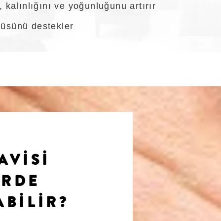
 kalınlığını ve yoğunluğunu artırır
üsünü destekler
AVISİ
ERDE
ABİLİR?