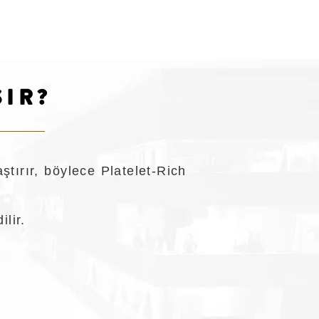
ŞIR?
ştırır, böylece Platelet-Rich
lir.