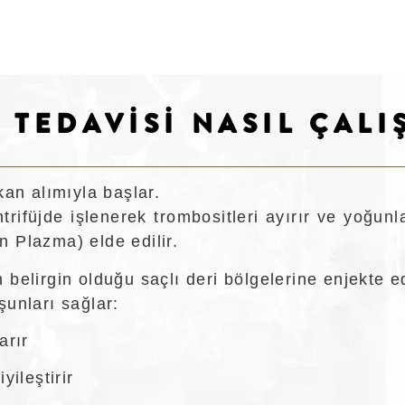
 TEDAVISİ NASIL ÇALI
kan alımıyla başlar.
rifüjde işlenerek trombositleri ayırır ve yoğunla
 Plazma) elde edilir.
belirgin olduğu saçlı deri bölgelerine enjekte edi
şunları sağlar:
arır
yileştirir