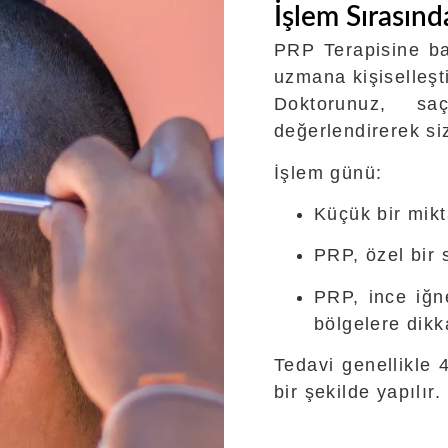
İşlem Sırasın
PRP Terapisine ba
uzmana kişiselleşt
Doktorunuz, sa
değerlendirerek siz
İşlem günü:
Küçük bir mikt
PRP, özel bir s
PRP, ince iğne
bölgelere dikk
Tedavi genellikle 
bir şekilde yapılır.