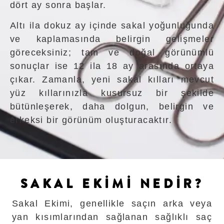
dört ay sonra başlar.
Altı ila dokuz ay içinde sakal yoğunluğunda
ve kaplamasında belirgin gelişmeler
göreceksiniz; tam ve doğal görünümlü
sonuçlar ise 12 ila 18 ay arasında ortaya
çıkar. Zamanla, yeni sakal kılları mevcut
yüz kıllarınızla kusursuz bir şekilde
bütünleşerek, daha dolgun, belirgin ve
erkeksi bir görünüm oluşturacaktır.
SAKAL EKİMİ NEDİR?
Sakal Ekimi
, genellikle saçın arka veya
yan kısımlarından sağlanan sağlıklı saç