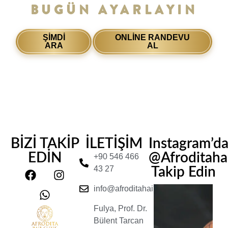
BUGÜN AYARLAYIN
ŞİMDİ
ONLINE RANDEVU
ARA
AL
BİZİ TAKİP
İLETİŞİM
Instagram’d
EDİN
@Afroditahair
+90 546 466
43 27
Takip Edin
info@afroditahairclinic.com
Fulya, Prof. Dr.
Bülent Tarcan