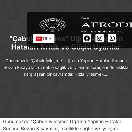
“Çabuk İyileşme” Uğruna Yapılan
TR
Hatalar: Kritik ve Güçlü Uyarılar
Günümüzde “Çabuk İyileşme” Uğruna Yapılan Hatalar: Sonucu
Bozan Kısayollar, özellikle sağlık ve iyileşme süreçlerinde sıklıkla
karşılaşılan bir kavramdır. Hızla iyileşmek,…
Günümüzde “Çabuk İyileşme” Uğruna Yapılan Hatalar:
Sonucu Bozan Kısayollar, özellikle sağlık ve iyileşme