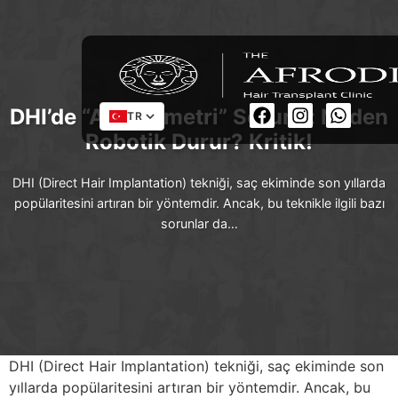
DHI’de “Aşırı Simetri” Sorunu: Neden
TR
Robotik Durur? Kritik!
DHI (Direct Hair Implantation) tekniği, saç ekiminde son yıllarda
popülaritesini artıran bir yöntemdir. Ancak, bu teknikle ilgili bazı
sorunlar da…
DHI (Direct Hair Implantation) tekniği, saç ekiminde son
yıllarda popülaritesini artıran bir yöntemdir. Ancak, bu