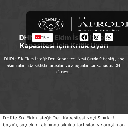
DHI’de Sık Ekim İsteği: Deri
TR
Kapasitesi için Kritik Uyarı
DHI’de Sık Ekim İsteği: Deri Kapasitesi Neyi Sınırlar? başlığı, saç
ekimi alanında sıklıkla tartışılan ve araştırılan bir konudur. DHI
(Direct…
DHI’de Sık Ekim İsteği: Deri Kapasitesi Neyi Sınırlar?
başlığı, saç ekimi alanında sıklıkla tartışılan ve araştırılan