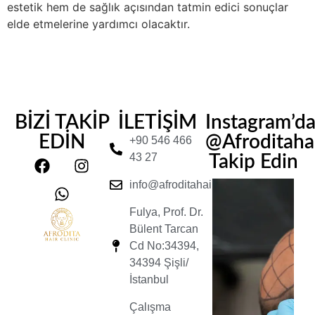
estetik hem de sağlık açısından tatmin edici sonuçlar
elde etmelerine yardımcı olacaktır.
BİZİ TAKİP
İLETİŞİM
Instagram’d
EDİN
@Afroditahair
+90 546 466
43 27
Takip Edin
info@afroditahairclinic.com
Fulya, Prof. Dr.
Bülent Tarcan
Cd No:34394,
34394 Şişli/
İstanbul
Çalışma