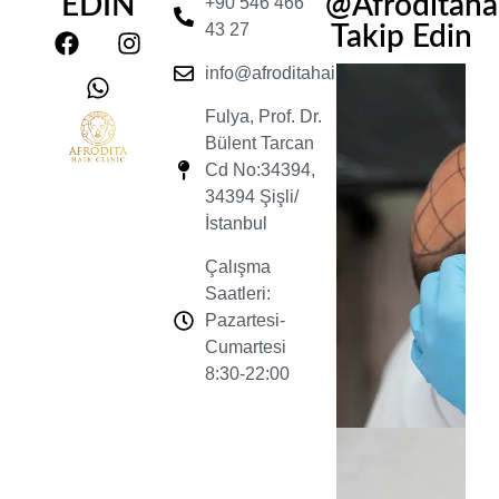
EDİN
@Afroditahair
+90 546 466
43 27
Takip Edin
info@afroditahairclinic.com
Fulya, Prof. Dr.
Bülent Tarcan
Cd No:34394,
34394 Şişli/
İstanbul
Çalışma
Saatleri:
Pazartesi-
Cumartesi
8:30-22:00