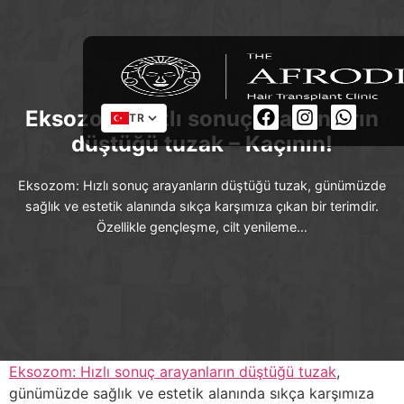
Eksozom: Hızlı sonuç arayanların
TR
düştüğü tuzak – Kaçının!
Eksozom: Hızlı sonuç arayanların düştüğü tuzak, günümüzde
sağlık ve estetik alanında sıkça karşımıza çıkan bir terimdir.
Özellikle gençleşme, cilt yenileme…
Eksozom: Hızlı sonuç arayanların düştüğü tuzak
,
günümüzde sağlık ve estetik alanında sıkça karşımıza