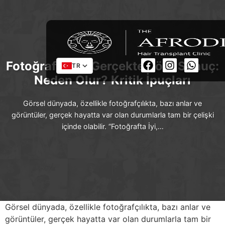
Fotoğrafta İyi, Gerçekte Kötü Sonuç:
TR
Neden Olur? Kritik İpuçları
Görsel dünyada, özellikle fotoğrafçılıkta, bazı anlar ve
görüntüler, gerçek hayatta var olan durumlarla tam bir çelişki
içinde olabilir. “Fotoğrafta İyi,…
Görsel dünyada, özellikle fotoğrafçılıkta, bazı anlar ve
görüntüler, gerçek hayatta var olan durumlarla tam bir