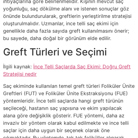
ihtiyaçlarına göre belirlenmelidir. Kişinin mevcut saç
yoğunluğu, saç dökülme alanı ve istenen sonuçlar göz
önünde bulundurularak, greftlerin yerleştirilme stratejisi
oluşturulmalıdır. Uzmanlar, ince telli saç ekimi için
genellikle daha fazla sayıda greft kullanılmasını önerir;
bu sayede, daha doğal bir görünüm elde edilir.
Greft Türleri ve Seçimi
İlgili kaynak:
İnce Telli Saçlarda Saç Ekimi: Doğru Greft
Stratejisi nedir
Saç ekiminde kullanılan temel greft türleri Foliküler Ünite
Greftleri (FUT) ve Foliküler Ünite Ekstraksiyonu (FUE)
yöntemleridir. İnce telli saçlarda hangi greft türünün
seçileceği, hastanın saç yapısına ve ekim yapılacak
alana göre değişiklik gösterir. FUE yöntemi, daha az
invaziv bir yöntem olarak kabul edilmekte ve ince telli
saçlar için daha uygun bir seçenek olarak öne
çıkmaktadır. Bu yöntemde, tek tek foliküller alınarak