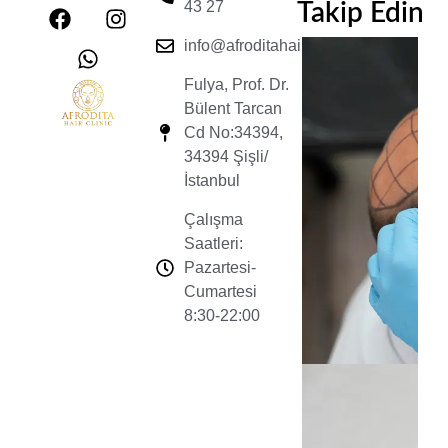
43 27
Takip Edin
info@afroditahairclinic.com
Fulya, Prof. Dr.
Bülent Tarcan
Cd No:34394,
34394 Şişli/
İstanbul
Çalışma
Saatleri:
Pazartesi-
Cumartesi
8:30-22:00