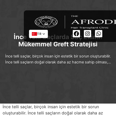
TR
İnce Telli Saçlarda Saç Ekimi:
Mükemmel Greft Stratejisi
İnce telli saçlar, birçok insan için estetik bir sorun oluşturabilir.
İnce telli saçların doğal olarak daha az hacme sahip olması,…
İnce telli saçlar, birçok insan için estetik bir sorun
oluşturabilir. İnce telli saçların doğal olarak daha az