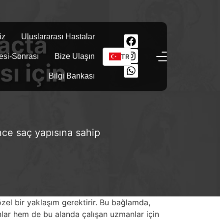
Saçta
iz
Uluslararası Hastalar
esi-Sonrası
Bize Ulaşın
TR
ı için
Bilgi Bankası
ince saç yapısına sahip
 özel bir yaklaşım gerektirir. Bu bağlamda,
lar hem de bu alanda çalışan uzmanlar için