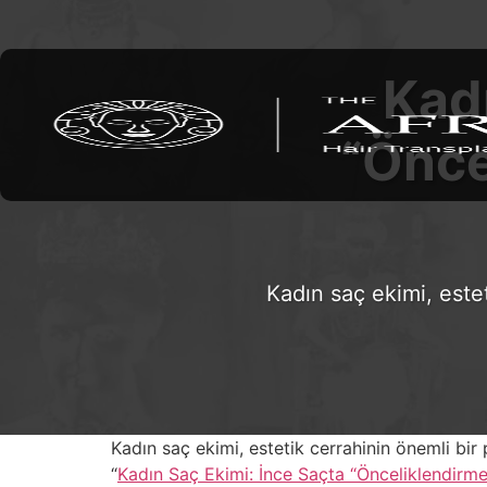
Kadı
“Önce
Kadın saç ekimi, estet
Kadın saç ekimi, estetik cerrahinin önemli bir 
“
Kadın Saç Ekimi: İnce Saçta “Önceliklendirme