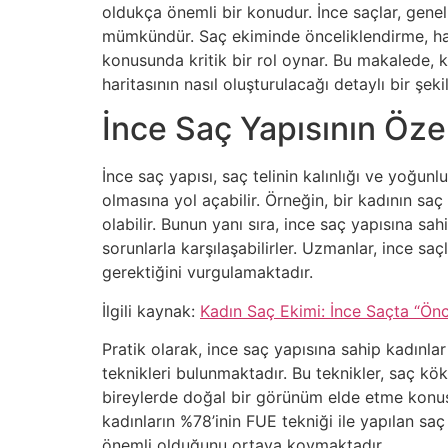
oldukça önemli bir konudur. İnce saçlar, gene
mümkündür. Saç ekiminde önceliklendirme, hang
konusunda kritik bir rol oynar. Bu makalede, 
haritasının nasıl oluşturulacağı detaylı bir şeki
İnce Saç Yapısının Özel
İnce saç yapısı, saç telinin kalınlığı ve yoğunlu
olmasına yol açabilir. Örneğin, bir kadının s
olabilir. Bunun yanı sıra, ince saç yapısına s
sorunlarla karşılaşabilirler. Uzmanlar, ince sa
gerektiğini vurgulamaktadır.
İlgili kaynak:
Kadın Saç Ekimi: İnce Saçta “Önc
Pratik olarak, ince saç yapısına sahip kadınla
teknikleri bulunmaktadır. Bu teknikler, saç kök
bireylerde doğal bir görünüm elde etme konusu
kadınların %78’inin FUE tekniği ile yapılan s
önemli olduğunu ortaya koymaktadır.