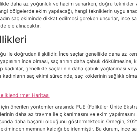
llikle daha az yoğunluk ve hacim sunarken, doğru teknikler 
i bölgelerde ekim yapılacağı, hangi tekniklerin uygulanaca
kadın saç ekiminde dikkat edilmesi gereken unsurlar, ince sa
lde ele alınacaktır.
likleri
ğu ile doğrudan ilişkilidir. İnce saçlar genellikle daha az kera
aç yapısının ince olması, saçlarının daha çabuk dökülmesine,
ahip kadınlar, genellikle saçlarının daha çabuk yağlanması ve
çlı kadınların saç ekimi sürecinde, saç köklerinin sağlıklı ol
eliklendirme” Haritası
r için önerilen yöntemler arasında FUE (Foliküler Ünite Ekst
lerinin daha az travma ile çıkarılmasını ve ekim yapılmasını 
nda daha başarılı olduğunu göstermektedir. Örneğin, 2021 y
aç ekiminden memnun kaldığı belirlenmiştir. Bu durum, ince s