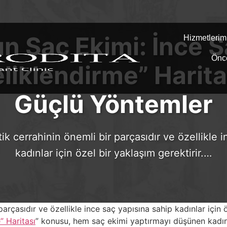
n Saç Ekimi: İnce 
Hizmetlerim
Önc
liklendirme” Haritas
Güçlü Yöntemler
ik cerrahinin önemli bir parçasıdır ve özellikle 
kadınlar için özel bir yaklaşım gerektirir.…
parçasıdır ve özellikle ince saç yapısına sahip kadınlar için
” Haritası
” konusu, hem saç ekimi yaptırmayı düşünen kadın