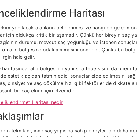
celiklendirme Haritası
ekim yapılacak alanların belirlenmesi ve hangi bölgelerin ön
ınlar için oldukça kritik bir aşamadır. Çünkü her bireyin saç 
 çizgisinin durumu, mevcut saç yoğunluğu ve istenen sonuçla
ak ön alın bölgesine odaklanılmasını önerirler. Çünkü bu bölg
rgin hale gelir.
 haritasında, alın bölgesinin yanı sıra tepe kısmı da önem taş
e estetik açıdan tatmin edici sonuçlar elde edilmesini sağl
aş, cinsiyet ve saç dökülme hızı gibi faktörler de dikkate al
şarılı bir saç ekimi için elzemdir.
eliklendirme” Haritası nedir
aklaşımlar
n teknikler, ince saç yapısına sahip bireyler için daha doğ