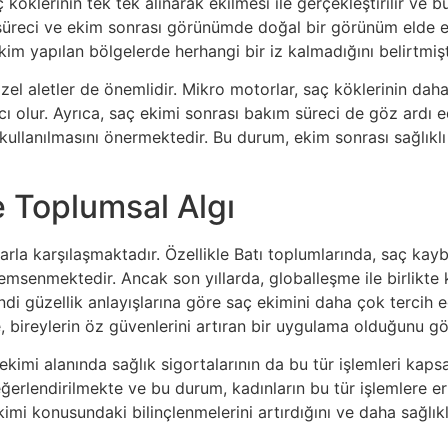
köklerinin tek tek alınarak ekilmesi ile gerçekleştirilir ve 
şme süreci ve ekim sonrası görünümde doğal bir görünüm elde 
ekim yapılan bölgelerde herhangi bir iz kalmadığını belirtmişt
 özel aletler de önemlidir. Mikro motorlar, saç köklerinin da
ı olur. Ayrıca, saç ekimi sonrası bakım süreci de göz ardı e
ullanılmasını önermektedir. Bu durum, ekim sonrası sağlıklı b
ve Toplumsal Algı
larla karşılaşmaktadır. Özellikle Batı toplumlarında, saç kayb
senmektedir. Ancak son yıllarda, globalleşme ile birlikte 
endi güzellik anlayışlarına göre saç ekimini daha çok tercih 
 bireylerin öz güvenlerini artıran bir uygulama olduğunu g
kimi alanında sağlık sigortalarının da bu tür işlemleri kaps
ğerlendirilmekte ve bu durum, kadınların bu tür işlemlere eri
kimi konusundaki bilinçlenmelerini artırdığını ve daha sağlık