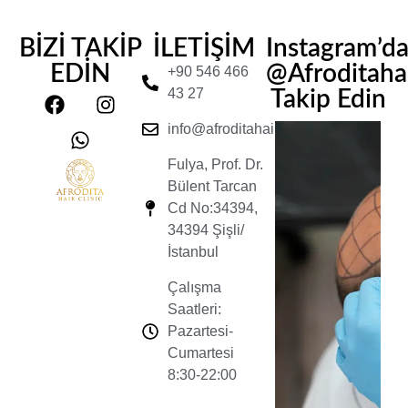
BİZİ TAKİP
İLETİŞİM
Instagram’d
EDİN
@Afroditahair
+90 546 466
43 27
Takip Edin
info@afroditahairclinic.com
Fulya, Prof. Dr.
Bülent Tarcan
Cd No:34394,
34394 Şişli/
İstanbul
Çalışma
Saatleri:
Pazartesi-
Cumartesi
8:30-22:00