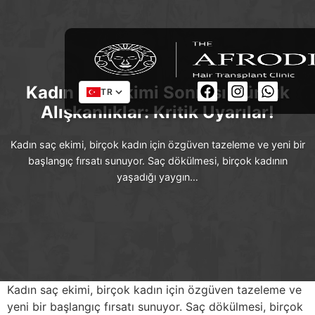
Kadın Saç Ekimi Sonrası Günlük
TR
Alışkanlıklar: Kritik Uyarılar!
Kadın saç ekimi, birçok kadın için özgüven tazeleme ve yeni bir
başlangıç fırsatı sunuyor. Saç dökülmesi, birçok kadının
yaşadığı yaygın…
Kadın saç ekimi, birçok kadın için özgüven tazeleme ve
yeni bir başlangıç fırsatı sunuyor. Saç dökülmesi, birçok