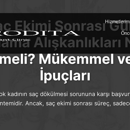
aç Ekimi Sonrası Gü
Hizmetlerim
Önc
ama Alışkanlıkları 
meli? Mükemmel ve 
İpuçları
çok kadının saç dökülmesi sorununa karşı başvur
ntemidir. Ancak, saç ekimi sonrası süreç, sade