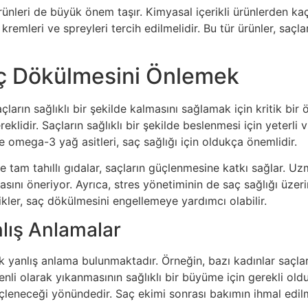
ünleri de büyük önem taşır. Kimyasal içerikli ürünlerden kaçı
aç kremleri ve spreyleri tercih edilmelidir. Bu tür ürünler, s
aç Dökülmesini Önlemek
çların sağlıklı bir şekilde kalmasını sağlamak için kritik bi
lidir. Saçların sağlıklı bir şekilde beslenmesi için yeterli 
e omega-3 yağ asitleri, saç sağlığı için oldukça önemlidir.
ve tam tahıllı gıdalar, saçların güçlenmesine katkı sağlar. Uz
asını öneriyor. Ayrıca, stres yönetiminin de saç sağlığı üzer
kler, saç dökülmesini engellemeye yardımcı olabilir.
nlış Anlamalar
çok yanlış anlama bulunmaktadır. Örneğin, bazı kadınlar saçla
li olarak yıkanmasının sağlıklı bir büyüme için gerekli old
çleneceği yönündedir. Saç ekimi sonrası bakımın ihmal edilm