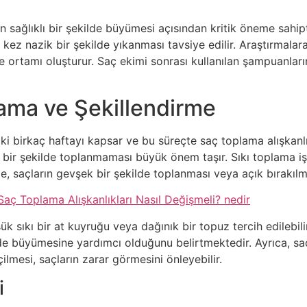
rın sağlıklı bir şekilde büyümesi açısından kritik öneme sahi
 kez nazik bir şekilde yıkanması tavsiye edilir. Araştırmalar
üme ortamı oluşturur. Saç ekimi sonrası kullanılan şampuanla
lama ve Şekillendirme
ki birkaç haftayı kapsar ve bu süreçte saç toplama alışkanlı
bir şekilde toplanmaması büyük önem taşır. Sıkı toplama işle
, saçların gevşek bir şekilde toplanması veya açık bırakılma
aç Toplama Alışkanlıkları Nasıl Değişmeli? nedir
 sıkı bir at kuyruğu veya dağınık bir topuz tercih edilebili
ilde büyümesine yardımcı olduğunu belirtmektedir. Ayrıca, saç
ilmesi, saçların zarar görmesini önleyebilir.
i