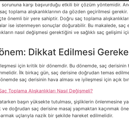
i sorununa karşı başvurduğu etkili bir çözüm yöntemidir. An
ük saç toplama alışkanlıklarının da gözden geçirilmesi gerek
te önemli bir yere sahiptir. Doğru saç toplama alışkanlıkları,
lar ise istenmeyen sonuçlar doğurabilir. Bu makalede, saç e
ıkların nasıl değişmesi gerektiğini ve sağlıklı saç gelişimi i
Dönem: Dikkat Edilmesi Gereke
erleşmesi için kritik bir dönemdir. Bu dönemde, saç derisini
melidir. İlk birkaç gün, saç derisine doğrudan temas edilmem
dönemde saç derisinin hava alması ve iyileşmesi için açık bır
aç Toplama Alışkanlıkları Nasıl Değişmeli?
arken başın yüksekte tutulması, şişliklerin önlenmesine yard
k ve doğrudan saç derisine masaj yapmaktan kaçınmak öneml
rmak uçlarıyla nazik bir şekilde hareket edilmelidir.