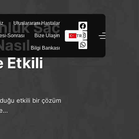
nlük Saç
iz
Uluslararası Hastalar
esi-Sonrası
Bize Ulaşın
TR
Nasıl
Bilgi Bankası
Etkili
duğu etkili bir çözüm
ce…