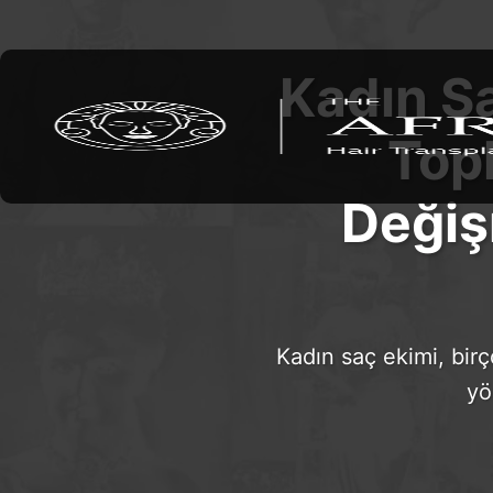
Kadın S
Topl
Değiş
Kadın saç ekimi, bir
yö