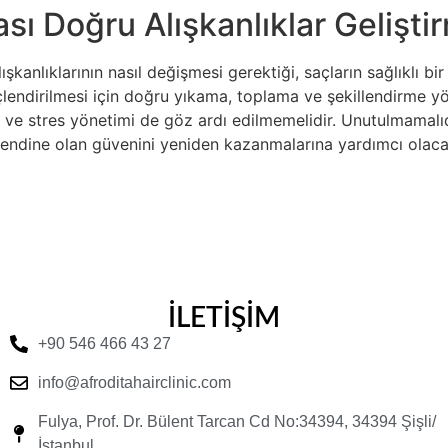
sı Doğru Alışkanlıklar Gelişti
şkanlıklarının nasıl değişmesi gerektiği, saçların sağlıklı 
üçlendirilmesi için doğru yıkama, toplama ve şekillendirme 
 ve stres yönetimi de göz ardı edilmemelidir. Unutulmamalıdı
endine olan güvenini yeniden kazanmalarına yardımcı olacak 
İLETİŞİM
+90 546 466 43 27
info@afroditahairclinic.com
Fulya, Prof. Dr. Bülent Tarcan Cd No:34394, 34394 Şişli/
İstanbul