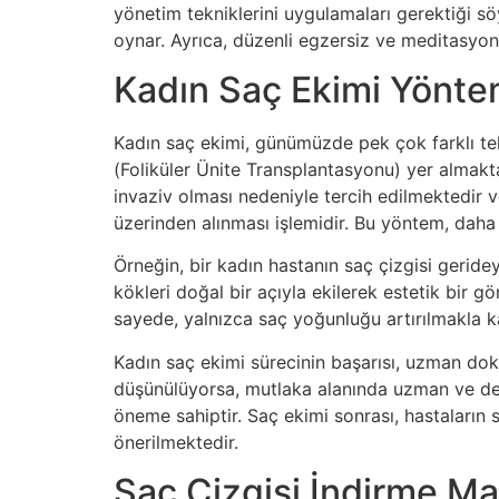
yönetim tekniklerini uygulamaları gerektiği sö
oynar. Ayrıca, düzenli egzersiz ve meditasyon g
Kadın Saç Ekimi Yönte
Kadın saç ekimi, günümüzde pek çok farklı tek
(Foliküler Ünite Transplantasyonu) yer almakt
invaziv olması nedeniyle tercih edilmektedir v
üzerinden alınması işlemidir. Bu yöntem, daha 
Örneğin, bir kadın hastanın saç çizgisi gerideys
kökleri doğal bir açıyla ekilerek estetik bir g
sayede, yalnızca saç yoğunluğu artırılmakla 
Kadın saç ekimi sürecinin başarısı, uzman dokt
düşünülüyorsa, mutlaka alanında uzman ve dene
öneme sahiptir. Saç ekimi sonrası, hastaların 
önerilmektedir.
Saç Çizgisi İndirme Ma