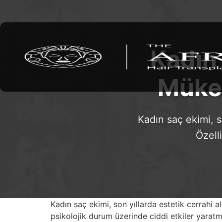
Kadın 
Mükem
Kadın saç ekimi, s
Özell
Kadın saç ekimi, son yıllarda estetik cerrahi
psikolojik durum üzerinde ciddi etkiler yaratm