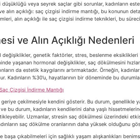
isi düşüklüğü veya seyrek saçlar gibi sorunlar, kadınların este
ve alın açıklığı: saç çizgisi indirme mantığı, bu konunun deta
ri, alın açıklığı ile saç çizgisi indirme teknikleri, bu sürec
si ve Alın Açıklığı Nedenleri
eğişiklikler, genetik faktörler, stres, beslenme eksiklikleri
nde yaşanan hormonal değişiklikler, saç dökülmesini hızland
arın da estetik kaygılarını artırmaktadır. Örneğin, kadınla
. Kadınların %30’u, hayatlarının bir döneminde bu durumla 
 Saç Çizgisi İndirme Mantığı
n geriye çekilmesiyle kendini gösterir. Bu durum, genellikle y
 ve bu durum, kadınların kendilerini daha yaşlı hissetmeleri
tikleyebilir. Uzmanlar, stresin saç dökülmesi üzerindeki etki
kadınların saç dökülme oranlarının daha yüksek olduğunu gö
ile başa çıkabilmeleri için sağlıklı yaşam alışkanlıkları beni