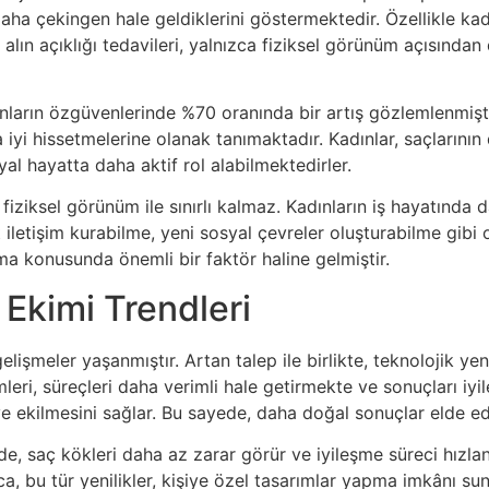
a çekingen hale geldiklerini göstermektedir. Özellikle kadın
 alın açıklığı tedavileri, yalnızca fiziksel görünüm açısında
ınların özgüvenlerinde %70 oranında bir artış gözlemlenmişt
yi hissetmelerine olanak tanımaktadır. Kadınlar, saçlarının 
al hayatta daha aktif rol alabilmektedirler.
fiziksel görünüm ile sınırlı kalmaz. Kadınların iş hayatında
t iletişim kurabilme, yeni sosyal çevreler oluşturabilme gibi
ırma konusunda önemli bir faktör haline gelmiştir.
kimi Trendleri
lişmeler yaşanmıştır. Artan talep ile birlikte, teknolojik ye
mleri, süreçleri daha verimli hale getirmekte ve sonuçları iyi
e ekilmesini sağlar. Bu sayede, daha doğal sonuçlar elde edil
rde, saç kökleri daha az zarar görür ve iyileşme süreci hızla
a, bu tür yenilikler, kişiye özel tasarımlar yapma imkânı su