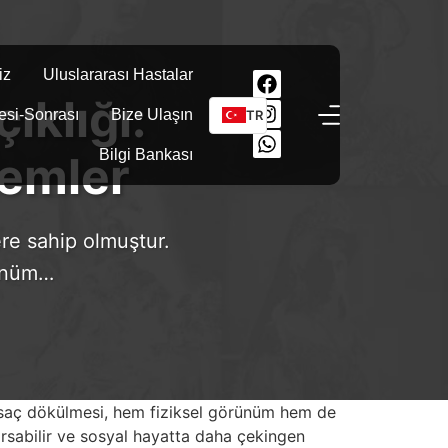
iz
Uluslararası Hastalar
ıklığı:
esi-Sonrası
Bize Ulaşın
TR
Bilgi Bankası
temler
ere sahip olmuştur.
rünüm…
da saç dökülmesi, hem fiziksel görünüm hem de
arsabilir ve sosyal hayatta daha çekingen