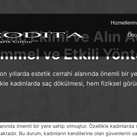
Hizmetlerim
Saç Ekimi ve Alın Aç
Önc
mel ve Etkili Yön
on yıllarda estetik cerrahi alanında önemli bir y
ikle kadınlarda saç dökülmesi, hem fiziksel gö
 alanında önemli bir yere sahip olmuştur. Özellikle kadınlar
aktadır. Bu durum, kadınların kendilerine olan güvenlerini s