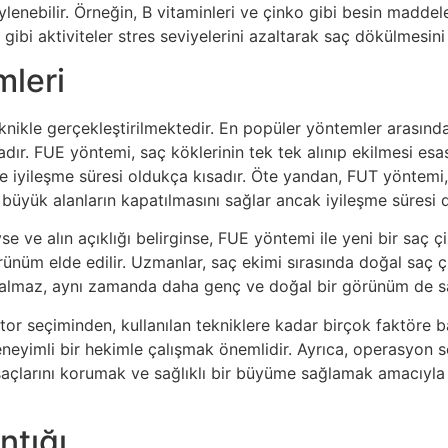
ylenebilir. Örneğin, B vitaminleri ve çinko gibi besin maddel
ibi aktiviteler stres seviyelerini azaltarak saç dökülmesini 
mleri
nikle gerçekleştirilmektedir. En popüler yöntemler arasınd
adır. FUE yöntemi, saç köklerinin tek tek alınıp ekilmesi e
e iyileşme süresi oldukça kısadır. Öte yandan, FUT yöntemi,
büyük alanların kapatılmasını sağlar ancak iyileşme süresi d
e ve alın açıklığı belirginse, FUE yöntemi ile yeni bir saç çiz
örünüm elde edilir. Uzmanlar, saç ekimi sırasında doğal saç 
kalmaz, aynı zamanda daha genç ve doğal bir görünüm de sa
or seçiminden, kullanılan tekniklere kadar birçok faktöre bağ
yimli bir hekimle çalışmak önemlidir. Ayrıca, operasyon son
saçlarını korumak ve sağlıklı bir büyüme sağlamak amacıyla b
ntığı