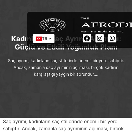
Kadınlarda Saç Ayrımı Açılması:
TR
Güçlü ve Etkili Yoğunluk Planı
Saç ayrımı, kadınların saç stillerinde önemli bir yere sahiptir.
Ancak, zamanla saç ayrımının açılması, birçok kadının
karşılaştığı yaygın bir sorundur.…
Saç ayrımı, kadınların saç stillerinde önemli bir yere
sahiptir. Ancak, zamanla saç ayrımının açılması, birçok