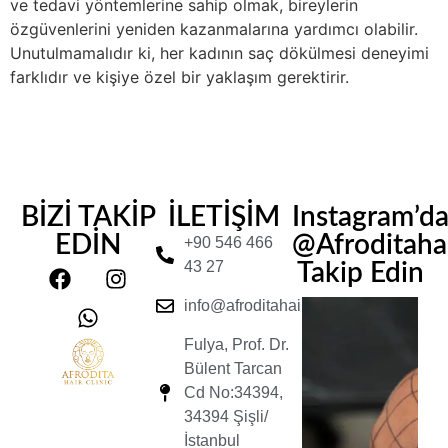
ve tedavi yöntemlerine sahip olmak, bireylerin
özgüvenlerini yeniden kazanmalarına yardımcı olabilir.
Unutulmamalıdır ki, her kadının saç dökülmesi deneyimi
farklıdır ve kişiye özel bir yaklaşım gerektirir.
BİZİ TAKİP
İLETİŞİM
Instagram’d
EDİN
@Afroditahair
+90 546 466
43 27
Takip Edin
info@afroditahairclinic.com
Fulya, Prof. Dr.
Bülent Tarcan
Cd No:34394,
34394 Şişli/
İstanbul