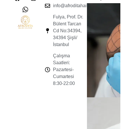
info@afroditahairclinic.com
Fulya, Prof. Dr.
Bülent Tarcan
Cd No:34394,
34394 Şişli/
İstanbul
Çalışma
Saatleri:
Pazartesi-
Cumartesi
8:30-22:00