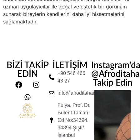
uzman uygulayıcılar ile doğal ve estetik bir görünüm
sunarak bireylerin kendilerini daha iyi hissetmelerini
sağlamaktadır.
BİZİ TAKİP
İLETİŞİM
Instagram’d
EDİN
@Afroditahair
+90 546 466
43 27
Takip Edin
info@afroditahairclinic.com
Fulya, Prof. Dr.
Bülent Tarcan
Cd No:34394,
34394 Şişli/
İstanbul