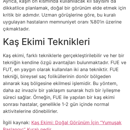
Ayrıca, kaşın ön kısmında kullanılacak kıl sayısını da
dikkatlice planlamak, doğal bir görünüm elde etmek için
kritik bir adımdır. Uzman görüşlerine göre, bu kuralı
uygulayan hastaların memnuniyet oranı %80’in üzerine
çıkmaktadır.
Kaş Ekimi Teknikleri
Kaş ekimi, farklı tekniklerle gerçekleştirilebilir ve her bir
tekniğin kendine özgü avantajları bulunmaktadır. FUE ve
FUT, en yaygın olarak kullanılan iki ana tekniktir. FUE
tekniği, bireysel saç foliküllerinin donör bölgeden
alınarak kaş bölgesine ekilmesi işlemidir. Bu yöntem,
daha az invaziv bir yaklaşım sunarak hızlı bir iyileşme
süreci sağlar. Örneğin, FUE ile yapılan bir kaş ekimi
sonrası hastalar, genellikle 1-2 gün içinde normal
aktivitelerine dönebilirler.
İlgili kaynak:
Kaş Ekimi: Doğal Görünüm İçin “Yumuşak
Başlangıç” Kuralı nedir