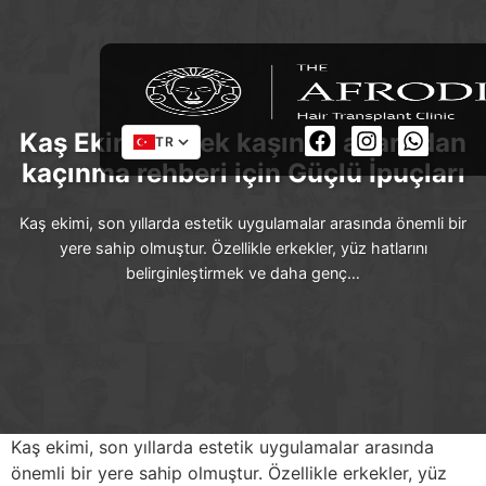
Kaş Ekimi: Erkek kaşında abartıdan
TR
kaçınma rehberi için Güçlü İpuçları
Kaş ekimi, son yıllarda estetik uygulamalar arasında önemli bir
yere sahip olmuştur. Özellikle erkekler, yüz hatlarını
belirginleştirmek ve daha genç…
Kaş ekimi, son yıllarda estetik uygulamalar arasında
önemli bir yere sahip olmuştur. Özellikle erkekler, yüz