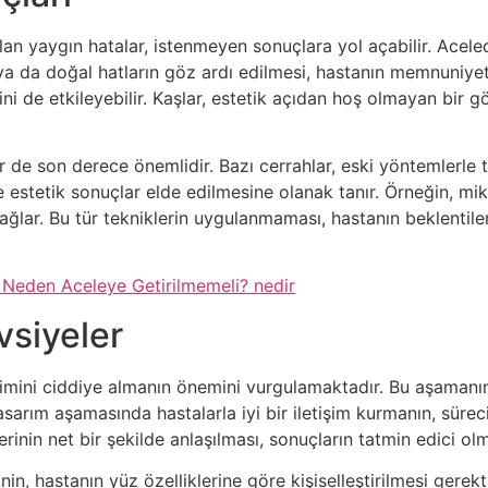
lan yaygın hatalar, istenmeyen sonuçlara yol açabilir. Acelec
a da doğal hatların göz ardı edilmesi, hastanın memnuniyetin
cini de etkileyebilir. Kaşlar, estetik açıdan hoş olmayan bir
r de son derece önemlidir. Bazı cerrahlar, eski yöntemlerle 
e estetik sonuçlar elde edilmesine olanak tanır. Örneğin, m
ğlar. Bu tür tekniklerin uygulanmaması, hastanın beklentiler
 Neden Aceleye Getirilmemeli? nedir
vsiyeler
zimini ciddiye almanın önemini vurgulamaktadır. Bu aşamanın
tasarım aşamasında hastalarla iyi bir iletişim kurmanın, süreci
erinin net bir şekilde anlaşılması, sonuçların tatmin edici olm
n, hastanın yüz özelliklerine göre kişiselleştirilmesi gerekt