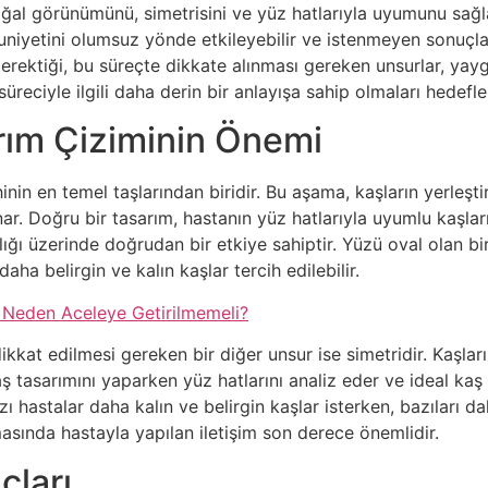
doğal görünümünü, simetrisini ve yüz hatlarıyla uyumunu sağ
uniyetini olumsuz yönde etkileyebilir ve istenmeyen sonuçla
gerektiği, bu süreçte dikkate alınması gereken unsurlar, yay
üreciyle ilgili daha derin bir anlayışa sahip olmaları hedefl
rım Çiziminin Önemi
inin en temel taşlarından biridir. Bu aşama, kaşların yerleşti
ar. Doğru bir tasarım, hastanın yüz hatlarıyla uyumlu kaşları
nlığı üzerinde doğrudan bir etkiye sahiptir. Yüzü oval olan bi
aha belirgin ve kalın kaşlar tercih edilebilir.
 Neden Aceleye Getirilmemeli?
kkat edilmesi gereken bir diğer unsur ise simetridir. Kaşlar
 tasarımını yaparken yüz hatlarını analiz eder ve ideal kaş a
azı hastalar daha kalın ve belirgin kaşlar isterken, bazıları 
asında hastayla yapılan iletişim son derece önemlidir.
çları