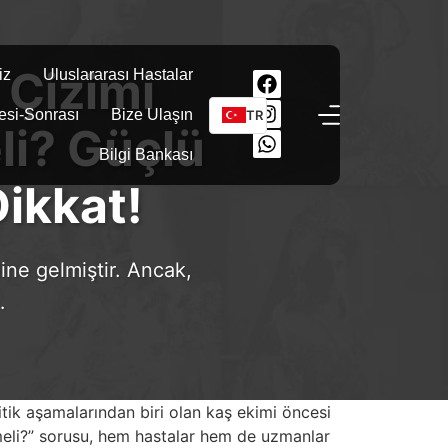
 Çizimi
iz
Uluslararası Hastalar
esi-Sonrası
Bize Ulaşın
TR
li? Güçlü
Bilgi Bankası
Dikkat!
ine gelmiştir. Ancak,
…
itik aşamalarından biri olan kaş ekimi öncesi
emeli?” sorusu, hem hastalar hem de uzmanlar