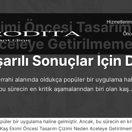
imi Öncesi Tasarım
Hizmetlerim
Önc
eleye Getirilmeme
arılı Sonuçlar İçin 
errahi alanında oldukça popüler bir uygulama hal
bu sürecin en kritik aşamalarından biri olan kaş
püler bir uygulama haline gelmiştir. Ancak, bu sürecin en kr
r. “Kaş Ekimi Öncesi Tasarım Çizimi Neden Aceleye Getirilm