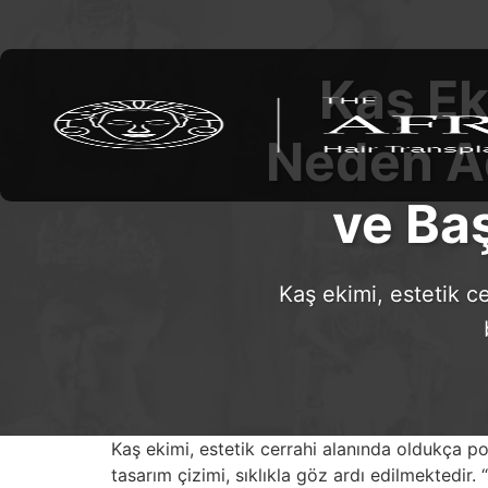
Kaş Ek
Neden Ac
ve Baş
Kaş ekimi, estetik c
Kaş ekimi, estetik cerrahi alanında oldukça po
tasarım çizimi, sıklıkla göz ardı edilmektedi