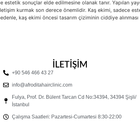
e estetik sonuçlar elde edilmesine olanak tanır. Yapılan ya
iletişim kurmak son derece önemlidir. Kaş ekimi, sadece este
 nedenle, kaş ekimi öncesi tasarım çiziminin ciddiye alınmas
İLETİŞİM
+90 546 466 43 27
info@afroditahairclinic.com
Fulya, Prof. Dr. Bülent Tarcan Cd No:34394, 34394 Şişli/
İstanbul
Çalışma Saatleri: Pazartesi-Cumartesi 8:30-22:00