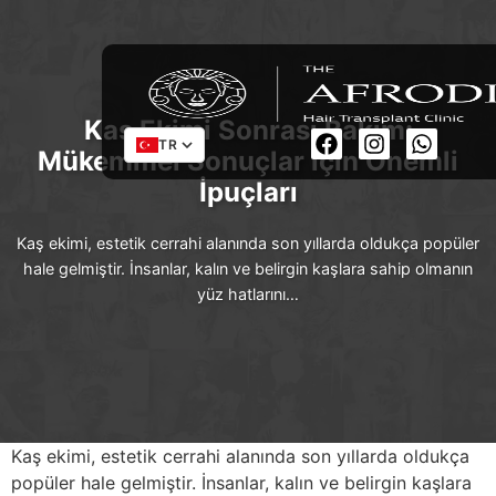
Kaş Ekimi Sonrası Bakım:
TR
Mükemmel Sonuçlar için Önemli
İpuçları
Kaş ekimi, estetik cerrahi alanında son yıllarda oldukça popüler
hale gelmiştir. İnsanlar, kalın ve belirgin kaşlara sahip olmanın
yüz hatlarını…
Kaş ekimi, estetik cerrahi alanında son yıllarda oldukça
popüler hale gelmiştir. İnsanlar, kalın ve belirgin kaşlara