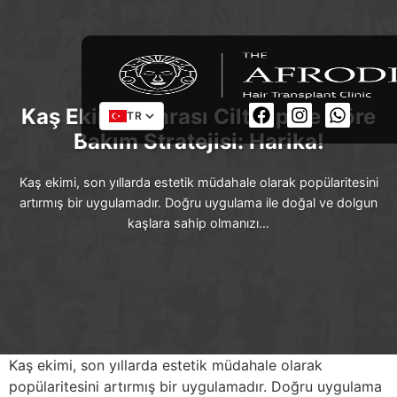
Kaş Ekimi Sonrası Cilt Tipine Göre
TR
Bakım Stratejisi: Harika!
Kaş ekimi, son yıllarda estetik müdahale olarak popülaritesini
artırmış bir uygulamadır. Doğru uygulama ile doğal ve dolgun
kaşlara sahip olmanızı…
Kaş ekimi, son yıllarda estetik müdahale olarak
popülaritesini artırmış bir uygulamadır. Doğru uygulama