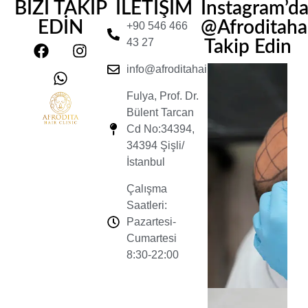
BİZİ TAKİP
İLETİŞİM
Instagram’d
EDİN
@Afroditahair
+90 546 466
43 27
Takip Edin
info@afroditahairclinic.com
Fulya, Prof. Dr.
Bülent Tarcan
Cd No:34394,
34394 Şişli/
İstanbul
Çalışma
Saatleri:
Pazartesi-
Cumartesi
8:30-22:00