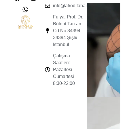
info@afroditahairclinic.com
Fulya, Prof. Dr.
Bülent Tarcan
Cd No:34394,
34394 Şişli/
İstanbul
Çalışma
Saatleri:
Pazartesi-
Cumartesi
8:30-22:00