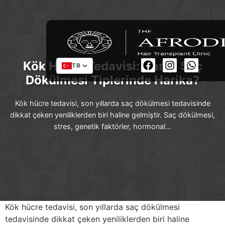
Kök Hücre Tedavisi: Hangi Saç
TR
Dökülmesi Tiplerinde Harika?
Kök hücre tedavisi, son yıllarda saç dökülmesi tedavisinde
dikkat çeken yeniliklerden biri haline gelmiştir. Saç dökülmesi,
stres, genetik faktörler, hormonal…
Kök hücre tedavisi, son yıllarda saç dökülmesi
tedavisinde dikkat çeken yeniliklerden biri haline