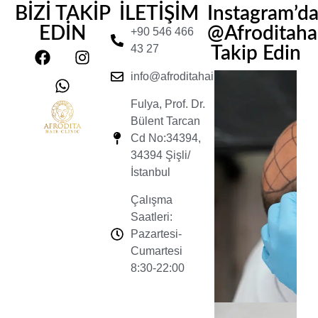
BİZİ TAKİP
İLETİŞİM
Instagram’d
EDİN
@Afroditahair
+90 546 466
43 27
Takip Edin
info@afroditahairclinic.com
Fulya, Prof. Dr.
Bülent Tarcan
Cd No:34394,
34394 Şişli/
İstanbul
Çalışma
Saatleri:
Pazartesi-
Cumartesi
8:30-22:00