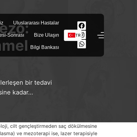
ezo:
iz
Uluslararası Hastalar
esi-Sonrası
Bize Ulaşın
TR
mmel
Bilgi Bankası
lerleşen bir tedavi
esine kadar…
oloji, cilt gençleştirmeden saç dökülmesine
lasma) ve mezoterapi ise, lazer terapisiyle