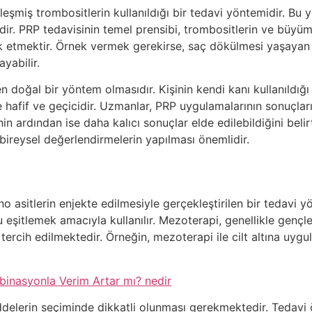
leşmiş trombositlerin kullanıldığı bir tedavi yöntemidir. Bu 
dir. PRP tedavisinin temel prensibi, trombositlerin ve büyüme 
ik etmektir. Örnek vermek gerekirse, saç dökülmesi yaşayan
yabilir.
doğal bir yöntem olmasıdır. Kişinin kendi kanı kullanıldığı i
e hafif ve geçicidir. Uzmanlar, PRP uygulamalarının sonuçları
inin ardından ise daha kalıcı sonuçlar elde edilebildiğini beli
 bireysel değerlendirmelerin yapılması önemlidir.
o asitlerin enjekte edilmesiyle gerçekleştirilen bir tedavi yö
 eşitlemek amacıyla kullanılır. Mezoterapi, genellikle gençleş
tercih edilmektedir. Örneğin, mezoterapi ile cilt altına uygu
inasyonla Verim Artar mı? nedir
delerin seçiminde dikkatli olunması gerekmektedir. Tedavi ön