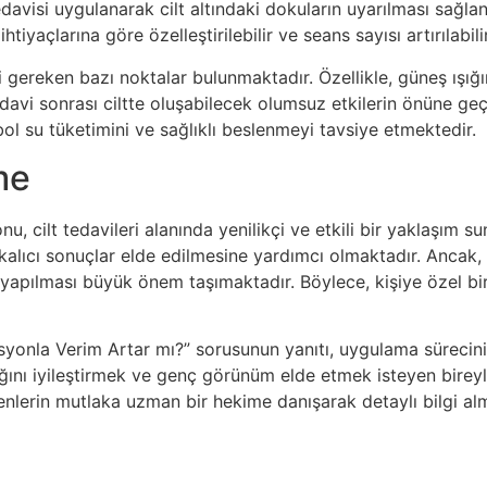
r tedavisi uygulanarak cilt altındaki dokuların uyarılması sa
tiyaçlarına göre özelleştirilebilir ve seans sayısı artırılabilir
 gereken bazı noktalar bulunmaktadır. Özellikle, güneş ışı
edavi sonrası ciltte oluşabilecek olumsuz etkilerin önüne g
 bol su tüketimini ve sağlıklı beslenmeyi tavsiye etmektedir.
me
 cilt tedavileri alanında yenilikçi ve etkili bir yaklaşım su
 kalıcı sonuçlar elde edilmesine yardımcı olmaktadır. Ancak
apılması büyük önem taşımaktadır. Böylece, kişiye özel bir t
onla Verim Artar mı?” sorusunun yanıtı, uygulama sürecinin
ığını iyileştirmek ve genç görünüm elde etmek isteyen bireyl
nlerin mutlaka uzman bir hekime danışarak detaylı bilgi alma