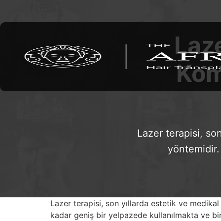
Laz
Kom
Lazer terapisi, so
yöntemidir.
Lazer terapisi, son yıllarda estetik ve medika
kadar geniş bir yelpazede kullanılmakta ve bir