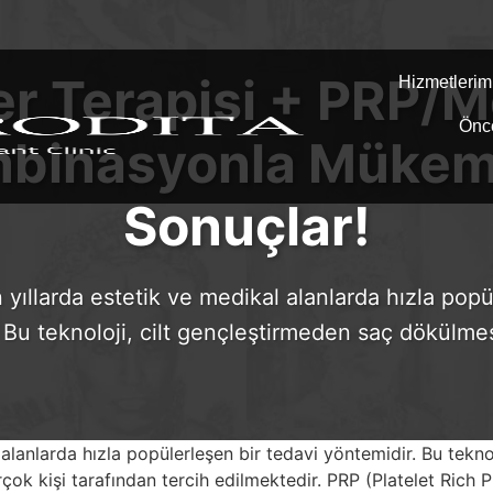
er Terapisi + PRP/M
Hizmetlerim
Önc
binasyonla Müke
Sonuçlar!
n yıllarda estetik ve medikal alanlarda hızla popü
 Bu teknoloji, cilt gençleştirmeden saç dökülm
l alanlarda hızla popülerleşen bir tedavi yöntemidir. Bu tekn
çok kişi tarafından tercih edilmektedir. PRP (Platelet Rich P