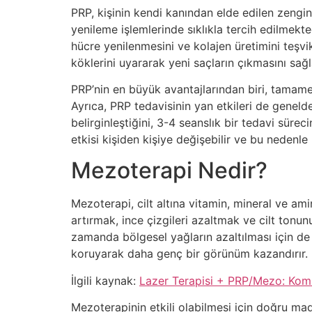
PRP, kişinin kendi kanından elde edilen zengin
yenileme işlemlerinde sıklıkla tercih edilmekte
hücre yenilenmesini ve kolajen üretimini teşv
köklerini uyararak yeni saçların çıkmasını sağla
PRP’nin en büyük avantajlarından biri, tamamen 
Ayrıca, PRP tedavisinin yan etkileri de geneld
belirginleştiğini, 3-4 seanslık bir tedavi sürec
etkisi kişiden kişiye değişebilir ve bu nedenle
Mezoterapi Nedir?
Mezoterapi, cilt altına vitamin, mineral ve amin
artırmak, ince çizgileri azaltmak ve cilt tonunu
zamanda bölgesel yağların azaltılması için de 
koruyarak daha genç bir görünüm kazandırır.
İlgili kaynak:
Lazer Terapisi + PRP/Mezo: Komb
Mezoterapinin etkili olabilmesi için doğru mad