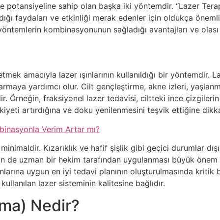
 etme potansiyeline sahip olan başka iki yöntemdir. “Lazer T
ığı faydaları ve etkinliği merak edenler için oldukça önemlid
 yöntemlerin kombinasyonunun sağladığı avantajları ve olası 
 etmek amacıyla lazer ışınlarının kullanıldığı bir yöntemdir. L
narmaya yardımcı olur. Cilt gençleştirme, akne izleri, yaşlanma 
. Örneğin, fraksiyonel lazer tedavisi, ciltteki ince çizgileri
tikiyeti artırdığına ve doku yenilenmesini teşvik ettiğine dik
binasyonla Verim Artar mı?
e minimaldir. Kızarıklık ve hafif şişlik gibi geçici durumlar d
inin de uzman bir hekim tarafından uygulanması büyük önem 
unlarına uygun en iyi tedavi planının oluşturulmasında kritik 
kullanılan lazer sisteminin kalitesine bağlıdır.
sma) Nedir?