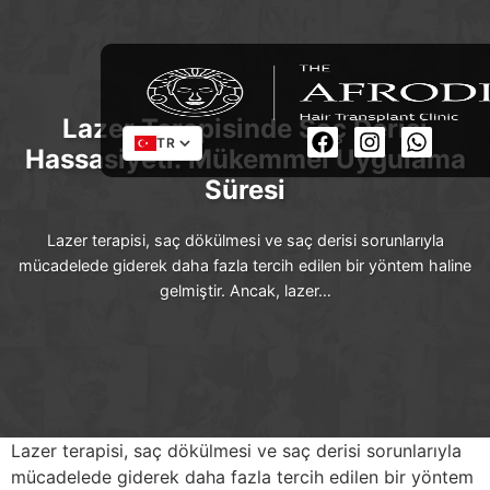
Lazer Terapisinde Saç Derisi
TR
Hassasiyeti: Mükemmel Uygulama
Süresi
Lazer terapisi, saç dökülmesi ve saç derisi sorunlarıyla
mücadelede giderek daha fazla tercih edilen bir yöntem haline
gelmiştir. Ancak, lazer…
Lazer terapisi, saç dökülmesi ve saç derisi sorunlarıyla
mücadelede giderek daha fazla tercih edilen bir yöntem