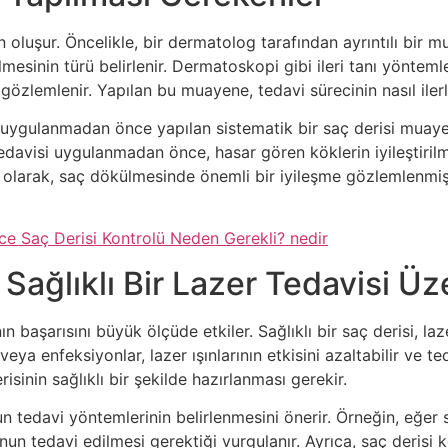
 oluşur. Öncelikle, bir dermatolog tarafından ayrıntılı bir 
lmesinin türü belirlenir. Dermatoskopi gibi ileri tanı yönteml
 gözlemlenir. Yapılan bu muayene, tedavi sürecinin nasıl iler
i uygulanmadan önce yapılan sistematik bir saç derisi muay
tedavisi uygulanmadan önce, hasar gören köklerin iyileştiril
 olarak, saç dökülmesinde önemli bir iyileşme gözlemlenmişti
e Saç Derisi Kontrolü Neden Gerekli? nedir
Sağlıklı Bir Lazer Tedavisi Üze
n başarısını büyük ölçüde etkiler. Sağlıklı bir saç derisi, laz
eya enfeksiyonlar, lazer ışınlarının etkisini azaltabilir ve ted
risinin sağlıklı bir şekilde hazırlanması gerekir.
n tedavi yöntemlerinin belirlenmesini önerir. Örneğin, eğer
nun tedavi edilmesi gerektiği vurgulanır. Ayrıca, saç derisi 