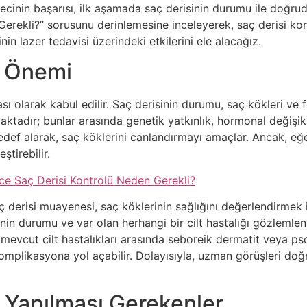
recinin başarısı, ilk aşamada saç derisinin durumu ile doğrud
rekli?” sorusunu derinlemesine inceleyerek, saç derisi kon
nin lazer tedavisi üzerindeki etkilerini ele alacağız.
n Önemi
sı olarak kabul edilir. Saç derisinin durumu, saç kökleri ve f
adır; bunlar arasında genetik yatkınlık, hormonal değişiklik
 hedef alarak, saç köklerini canlandırmayı amaçlar. Ancak, eğ
tirebilir.
e Saç Derisi Kontrolü Neden Gerekli?
 derisi muayenesi, saç köklerinin sağlığını değerlendirmek i
nin durumu ve var olan herhangi bir cilt hastalığı gözlemleni
a, mevcut cilt hastalıkları arasında seboreik dermatit veya ps
omplikasyona yol açabilir. Dolayısıyla, uzman görüşleri doğr
 Yapılması Gerekenler