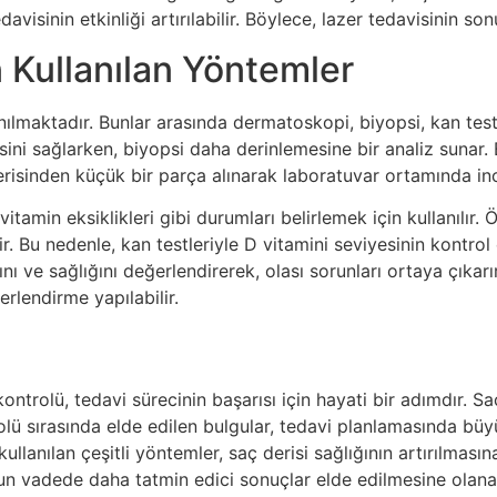
davisinin etkinliği artırılabilir. Böylece, lazer tedavisinin so
n Kullanılan Yöntemler
nılmaktadır. Bunlar arasında dermatoskopi, biyopsi, kan testle
i sağlarken, biyopsi daha derinlemesine bir analiz sunar. Biy
derisinden küçük bir parça alınarak laboratuvar ortamında inc
itamin eksiklikleri gibi durumları belirlemek için kullanılır. 
. Bu nedenle, kan testleriyle D vitamini seviyesinin kontrol
sını ve sağlığını değerlendirerek, olası sorunları ortaya çıka
lendirme yapılabilir.
rolü, tedavi sürecinin başarısı için hayati bir adımdır. Saç d
rolü sırasında elde edilen bulgular, tedavi planlamasında bü
lanılan çeşitli yöntemler, saç derisi sağlığının artırılmasına
 uzun vadede daha tatmin edici sonuçlar elde edilmesine olana