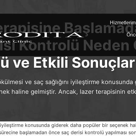
erapisine Başlama
Hizmetlerim
Önc
isi Kontrolü Neden 
ü ve Etkili Sonuçlar 
dökülmesi ve saç sağlığını iyileştirme konusunda
nek haline gelmiştir. Ancak, lazer terapisinin etk
 iyileştirme konusunda giderek daha popüler bir seçenek hali
vi sürecine başlamadan önce saç derisi kontrolü yapılması son