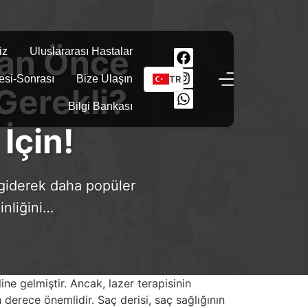
dan Önce
iz
Uluslararası Hastalar
esi-Sonrası
Bize Ulaşın
TR
Gerekli?
Bilgi Bankası
İçin!
 giderek daha popüler
inliğini…
ne gelmiştir. Ancak, lazer terapisinin
 derece önemlidir. Saç derisi, saç sağlığının