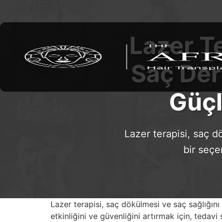
Lazer T
Saç Der
Güçl
Lazer terapisi, saç 
bir seçe
Lazer terapisi, saç dökülmesi ve saç sağlığını
etkinliğini ve güvenliğini artırmak için, teda