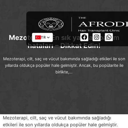
Mezoterapi: En sık yapılan bakım
TR
hataları – Dikkat Edin!
Mezoterapi, cilt, saç ve vücut bakımında sağladığı etkileri ile son
yıllarda oldukça popüler hale gelmiştir. Ancak, bu popülarite ile
birlikte,…
Mezoterapi, cilt, saç ve vücut bakımında sağladığı
etkileri ile son yıllarda oldukça popüler hale gelmiştir.