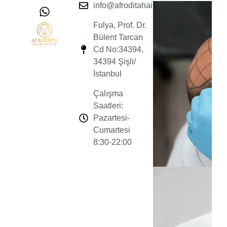
info@afroditahairclinic.com
Fulya, Prof. Dr.
Bülent Tarcan
Cd No:34394,
34394 Şişli/
İstanbul
Çalışma
Saatleri:
Pazartesi-
Cumartesi
8:30-22:00