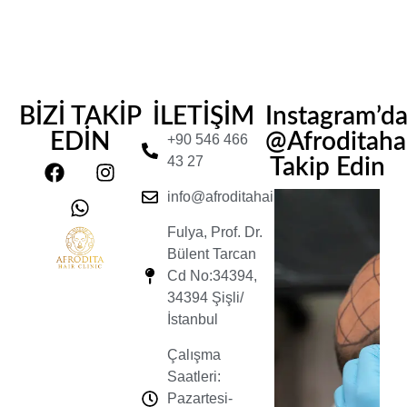
BİZİ TAKİP
İLETİŞİM
Instagram’d
EDİN
@Afroditahair
+90 546 466
43 27
Takip Edin
info@afroditahairclinic.com
Fulya, Prof. Dr.
Bülent Tarcan
Cd No:34394,
34394 Şişli/
İstanbul
Çalışma
Saatleri:
Pazartesi-