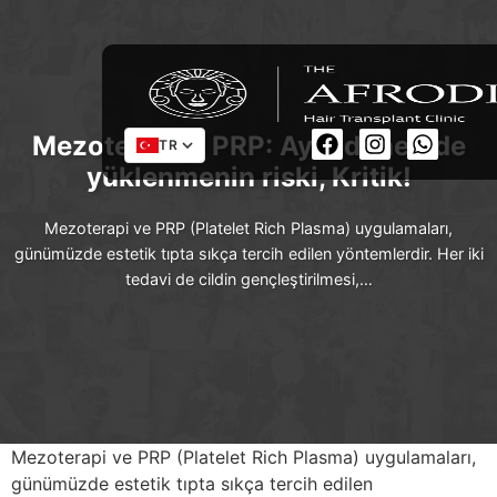
Mezoterapi + PRP: Aynı dönemde
TR
yüklenmenin riski, Kritik!
Mezoterapi ve PRP (Platelet Rich Plasma) uygulamaları,
günümüzde estetik tıpta sıkça tercih edilen yöntemlerdir. Her iki
tedavi de cildin gençleştirilmesi,…
Mezoterapi ve PRP (Platelet Rich Plasma) uygulamaları,
günümüzde estetik tıpta sıkça tercih edilen