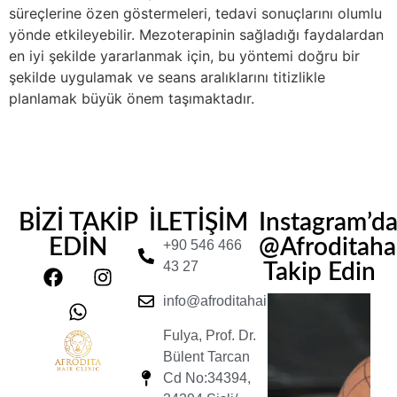
süreçlerine özen göstermeleri, tedavi sonuçlarını olumlu
yönde etkileyebilir. Mezoterapinin sağladığı faydalardan
en iyi şekilde yararlanmak için, bu yöntemi doğru bir
şekilde uygulamak ve seans aralıklarını titizlikle
planlamak büyük önem taşımaktadır.
BİZİ TAKİP
İLETİŞİM
Instagram’d
EDİN
@Afroditahair
+90 546 466
43 27
Takip Edin
info@afroditahairclinic.com
Fulya, Prof. Dr.
Bülent Tarcan
Cd No:34394,