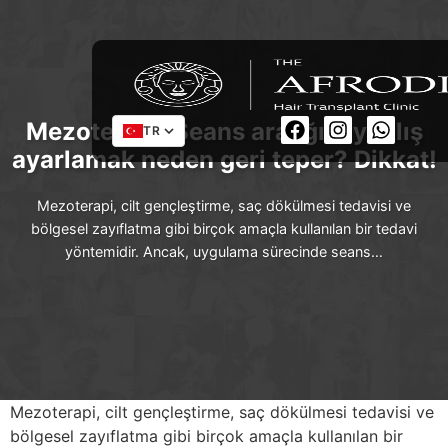
Mezoterapi: Seans aralığını yanlış
TR
ayarlamak neden geri teper? Dikkat!
Mezoterapi, cilt gençleştirme, saç dökülmesi tedavisi ve
bölgesel zayıflatma gibi birçok amaçla kullanılan bir tedavi
yöntemidir. Ancak, uygulama sürecinde seans…
Mezoterapi, cilt gençleştirme, saç dökülmesi tedavisi ve
bölgesel zayıflatma gibi birçok amaçla kullanılan bir