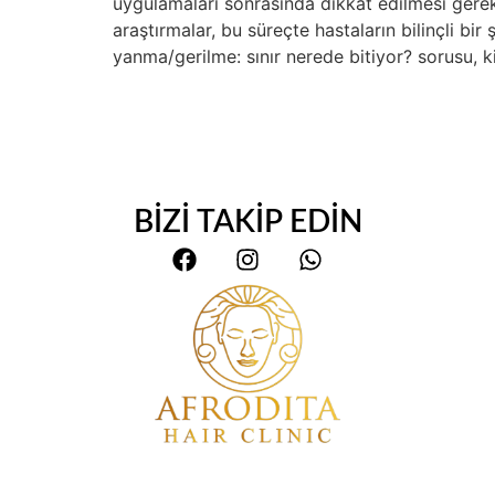
uygulamaları sonrasında dikkat edilmesi gerek
araştırmalar, bu süreçte hastaların bilinçli bi
yanma/gerilme: sınır nerede bitiyor? sorusu, k
BİZİ TAKİP EDİN