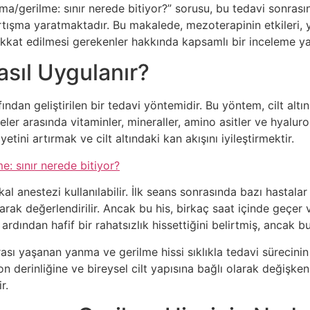
a/gerilme: sınır nerede bitiyor?” sorusu, bu tedavi sonrası
tışma yaratmaktadır. Bu makalede, mezoterapinin etkileri, y
ikkat edilmesi gerekenler hakkında kapsamlı bir inceleme y
sıl Uygulanır?
ndan geliştirilen bir tedavi yöntemidir. Bu yöntem, cilt altın
ler arasında vitaminler, mineraller, amino asitler ve hyaluro
tini artırmak ve cilt altındaki kan akışını iyileştirmektir.
: sınır nerede bitiyor?
 anestezi kullanılabilir. İlk seans sonrasında bazı hastalar h
olarak değerlendirilir. Ancak bu his, birkaç saat içinde geçer
 ardından hafif bir rahatsızlık hissettiğini belirtmiş, ancak 
ı yaşanan yanma ve gerilme hissi sıklıkla tedavi sürecinin d
yon derinliğine ve bireysel cilt yapısına bağlı olarak değişk
r.