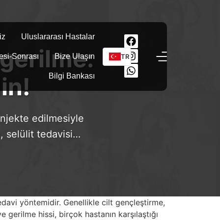
iz
Uluslararası Hastalar
gerilme:
esi-Sonrası
Bize Ulaşın
TR
Bilgi Bankası
in!
enjekte edilmesiyle
, selülit tedavisi…
edavi yöntemidir. Genellikle cilt gençleştirme,
 gerilme hissi, birçok hastanın karşılaştığı