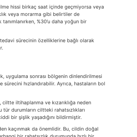
rilme hissi birkaç saat içinde geçmiyorsa veya
klık veya morarma gibi belirtiler de
ak tanımlanırken, %30’u daha yoğun bir
edavi sürecinin özelliklerine bağlı olarak
r.
ak, uygulama sonrası bölgenin dinlendirilmesi
 sürecini hızlandırabilir. Ayrıca, hastaların bol
 ciltte iltihaplanma ve kızarıklığa neden
ür durumların ciltteki rahatsızlıkları
i bir şişlik yaşadığını bildirmiştir.
den kaçınmak da önemlidir. Bu, cildin doğal
erhangi bir rahatsızlık durumunda hızlı bir