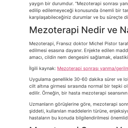
yaygın bir durumdur. “Mezoterapi sonrası yanm
edilip edilemeyeceği konusunda önemli bir tar
karşılaşabileceğiniz durumlar ve bu süreçte d
Mezoterapi Nedir ve Na
Mezoterapi, Fransız doktor Michel Pistor tarafı
edilmesi esasına dayanır. Enjekte edilen madde
amacı, cildin nem dengesini sağlamak, elastikiye
İlgili kaynak:
Mezoterapi sonrası yanma/gerilme
Uygulama genellikle 30-60 dakika sürer ve lokal
cilt altına girmesi sırasında normal bir tepki 
edilir. Örneğin, bir hasta mezoterapi seansının
Uzmanların görüşlerine göre, mezoterapi sonras
şiddeti, kullanılan maddelerin türüne, enjeksi
hastaların bu konuda bilgilendirilmesi önemlidi