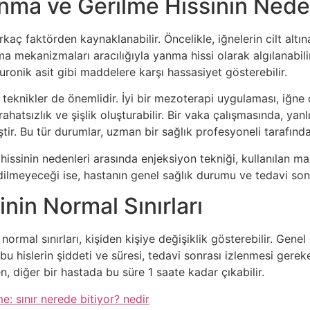
nma ve Gerilme Hissinin Nede
kaç faktörden kaynaklanabilir. Öncelikle, iğnelerin cilt altı
 mekanizmaları aracılığıyla yanma hissi olarak algılanabilir
aluronik asit gibi maddelere karşı hassasiyet gösterebilir.
 teknikler de önemlidir. İyi bir mezoterapi uygulaması, iğne 
rahatsızlık ve şişlik oluşturabilir. Bir vaka çalışmasında, yan
ştir. Bu tür durumlar, uzman bir sağlık profesyoneli tarafın
sinin nedenleri arasında enjeksiyon tekniği, kullanılan madd
lmeyeceği ise, hastanın genel sağlık durumu ve tedavi sonras
nin Normal Sınırları
mal sınırları, kişiden kişiye değişiklik gösterebilir. Genel o
u hislerin şiddeti ve süresi, tedavi sonrası izlenmesi gerek
, diğer bir hastada bu süre 1 saate kadar çıkabilir.
: sınır nerede bitiyor? nedir