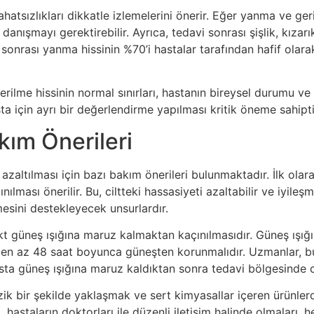
ahatsızlıkları dikkatle izlemelerini önerir. Eğer yanma ve ge
nışmayı gerektirebilir. Ayrıca, tedavi sonrası şişlik, kızarı
 sonrası yanma hissinin %70’i hastalar tarafından hafif olar
lme hissinin normal sınırları, hastanın bireysel durumu ve t
ta için ayrı bir değerlendirme yapılması kritik öneme sahipti
kım Önerileri
zaltılması için bazı bakım önerileri bulunmaktadır. İlk olar
ması önerilir. Bu, ciltteki hassasiyeti azaltabilir ve iyileşme
şmesini destekleyecek unsurlardır.
t güneş ışığına maruz kalmaktan kaçınılmasıdır. Güneş ışığı,
 en az 48 saat boyunca güneşten korunmalıdır. Uzmanlar, bu t
asta güneş ışığına maruz kaldıktan sonra tedavi bölgesinde cidd
ik bir şekilde yaklaşmak ve sert kimyasallar içeren ürünler
hastaların doktorları ile düzenli iletişim halinde olmaları, h