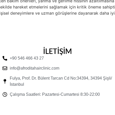
en bakım önerileri, yanma ve gerilme hissinin azaltılmasına 
r şekilde hareket etmelerini sağlamak için kritik öneme sahip
işisel deneyimlere ve uzman görüşlerine dayanarak daha iyi a
İLETİŞİM
+90 546 466 43 27
info@afroditahairclinic.com
Fulya, Prof. Dr. Bülent Tarcan Cd No:34394, 34394 Şişli/
İstanbul
Çalışma Saatleri: Pazartesi-Cumartesi 8:30-22:00