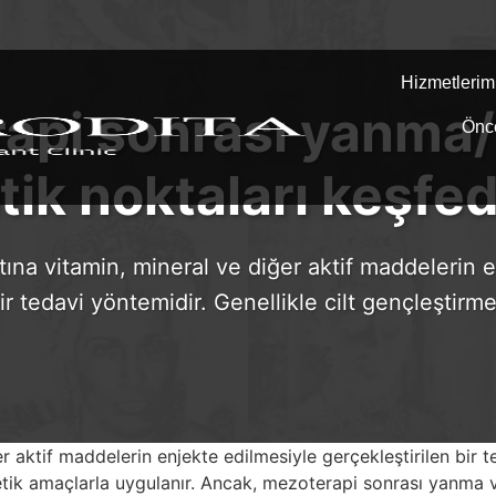
Hizmetlerim
api sonrası yanma/
Önc
itik noktaları keşfed
ltına vitamin, mineral ve diğer aktif maddelerin 
ir tedavi yöntemidir. Genellikle cilt gençleştirme
er aktif maddelerin enjekte edilmesiyle gerçekleştirilen bir t
tetik amaçlarla uygulanır. Ancak, mezoterapi sonrası yanma ve