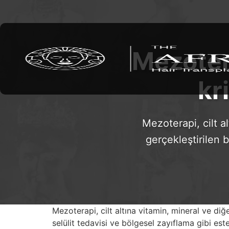
Mezoter
kr
Mezoterapi, cilt a
gerçekleştirilen b
Mezoterapi, cilt altına vitamin, mineral ve diğ
selülit tedavisi ve bölgesel zayıflama gibi es