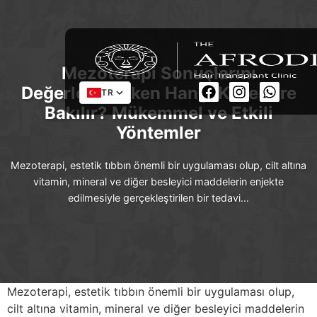
Mezoterapi Sonuçlarını
Değerlendirirken Hangi Kriterlere
TR
Bakılır? Mükemmel ve Etkili
Yöntemler
Mezoterapi, estetik tıbbın önemli bir uygulaması olup, cilt altına
vitamin, mineral ve diğer besleyici maddelerin enjekte
edilmesiyle gerçekleştirilen bir tedavi…
Mezoterapi, estetik tıbbın önemli bir uygulaması olup,
cilt altına vitamin, mineral ve diğer besleyici maddelerin