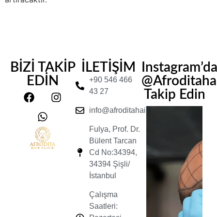
BİZİ TAKİP
İLETİŞİM
Instagram’d
EDİN
@Afroditahair
+90 546 466
43 27
Takip Edin
info@afroditahairclinic.com
Fulya, Prof. Dr.
Bülent Tarcan
Cd No:34394,
34394 Şişli/
İstanbul
Çalışma
Saatleri: