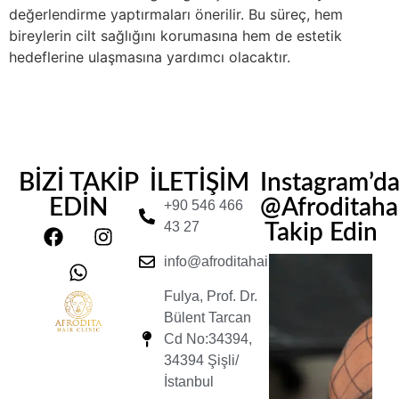
değerlendirme yaptırmaları önerilir. Bu süreç, hem
bireylerin cilt sağlığını korumasına hem de estetik
hedeflerine ulaşmasına yardımcı olacaktır.
BİZİ TAKİP
İLETİŞİM
Instagram’d
EDİN
@Afroditahair
+90 546 466
43 27
Takip Edin
info@afroditahairclinic.com
Fulya, Prof. Dr.
Bülent Tarcan
Cd No:34394,
34394 Şişli/
İstanbul