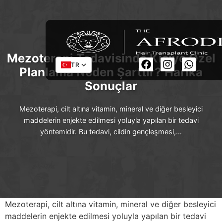
Mezoterapi Tedavisinde Kişiye Özel
TR
Planlama Neden Şarttır? Harika
Sonuçlar
Mezoterapi, cilt altına vitamin, mineral ve diğer besleyici
maddelerin enjekte edilmesi yoluyla yapılan bir tedavi
yöntemidir. Bu tedavi, cildin gençleşmesi,…
Mezoterapi, cilt altına vitamin, mineral ve diğer besleyici
maddelerin enjekte edilmesi yoluyla yapılan bir tedavi