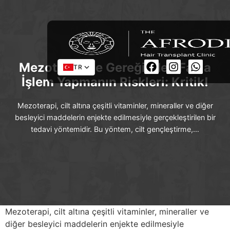
Mezoterapide Gereğinden Fazla
TR
İşlem Yapmanın Riskleri: Kritik!
Mezoterapi, cilt altına çeşitli vitaminler, mineraller ve diğer
besleyici maddelerin enjekte edilmesiyle gerçekleştirilen bir
tedavi yöntemidir. Bu yöntem, cilt gençleştirme,…
Mezoterapi, cilt altına çeşitli vitaminler, mineraller ve
diğer besleyici maddelerin enjekte edilmesiyle