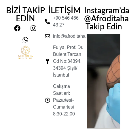
BİZİ TAKİP
İLETİŞİM
Instagram’d
EDİN
@Afroditahair
+90 546 466
43 27
Takip Edin
info@afroditahairclinic.com
Fulya, Prof. Dr.
Bülent Tarcan
Cd No:34394,
34394 Şişli/
İstanbul
Çalışma
Saatleri:
Pazartesi-
Cumartesi
8:30-22:00