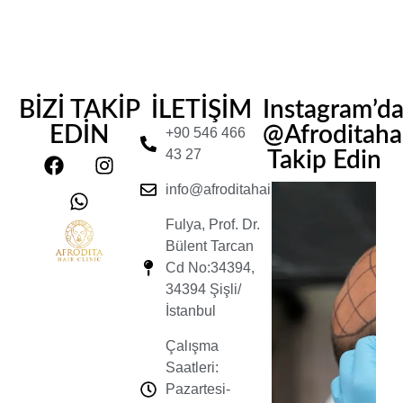
BİZİ TAKİP
İLETİŞİM
Instagram’d
EDİN
@Afroditahair
+90 546 466
43 27
Takip Edin
info@afroditahairclinic.com
Fulya, Prof. Dr.
Bülent Tarcan
Cd No:34394,
34394 Şişli/
İstanbul
Çalışma
Saatleri:
Pazartesi-