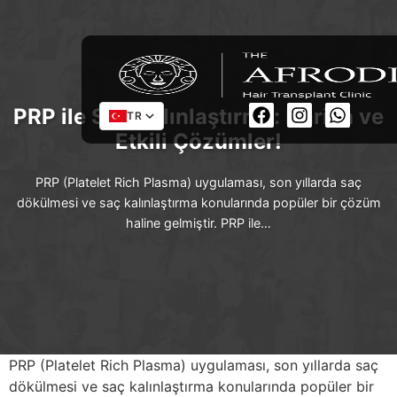
PRP ile Saç Kalınlaştırma: Harika ve
TR
Etkili Çözümler!
PRP (Platelet Rich Plasma) uygulaması, son yıllarda saç
dökülmesi ve saç kalınlaştırma konularında popüler bir çözüm
haline gelmiştir. PRP ile…
PRP (Platelet Rich Plasma) uygulaması, son yıllarda saç
dökülmesi ve saç kalınlaştırma konularında popüler bir