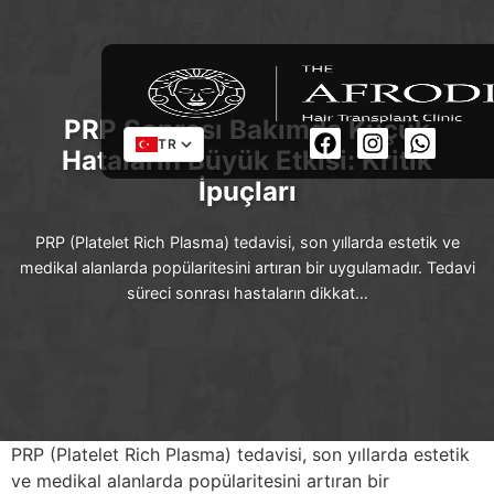
PRP Sonrası Bakımda Küçük
TR
Hataların Büyük Etkisi: Kritik
İpuçları
PRP (Platelet Rich Plasma) tedavisi, son yıllarda estetik ve
medikal alanlarda popülaritesini artıran bir uygulamadır. Tedavi
süreci sonrası hastaların dikkat…
PRP (Platelet Rich Plasma) tedavisi, son yıllarda estetik
ve medikal alanlarda popülaritesini artıran bir