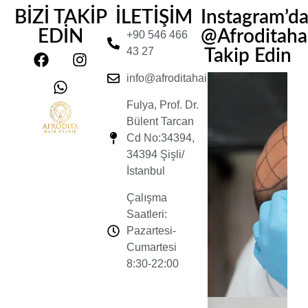
BİZİ TAKİP
İLETİŞİM
Instagram’d
EDİN
@Afroditahair
+90 546 466
43 27
Takip Edin
info@afroditahairclinic.com
Fulya, Prof. Dr.
Bülent Tarcan
Cd No:34394,
34394 Şişli/
İstanbul
Çalışma
Saatleri:
Pazartesi-
Cumartesi
8:30-22:00