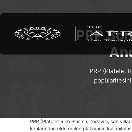
PRP Sonr
Ano
PRP (Platelet R
popülaritesini
PRP (Platelet Rich Plasma) tedavisi, son yıllar
kanlarından elde edilen plazmanın kullanılmasıyl