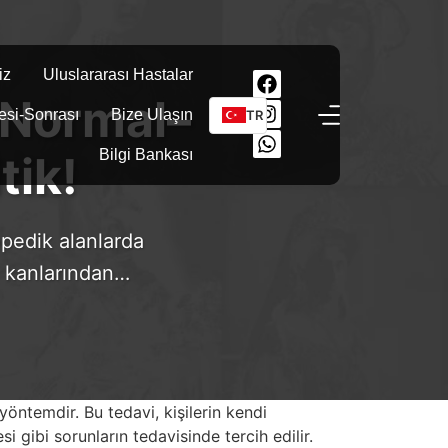
iz
Uluslararası Hastalar
: Normal–
esi-Sonrası
Bize Ulaşın
TR
Bilgi Bankası
tik!
opedik alanlarda
di kanlarından…
yöntemdir. Bu tedavi, kişilerin kendi
i gibi sorunların tedavisinde tercih edilir.