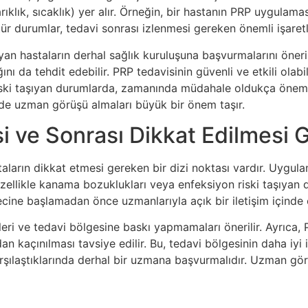
zarıklık, sıcaklık) yer alır. Örneğin, bir hastanın PRP uygulama
 tür durumlar, tedavi sonrası izlenmesi gereken önemli işaretl
n hastaların derhal sağlık kuruluşuna başvurmalarını önerir. 
ını da tehdit edebilir. PRP tedavisinin güvenli ve etkili olab
 riski taşıyan durumlarda, zamanında müdahale oldukça önemli
inde uzman görüşü almaları büyük bir önem taşır.
 ve Sonrası Dikkat Edilmesi 
arın dikkat etmesi gereken bir dizi noktası vardır. Uygula
Özellikle kanama bozuklukları veya enfeksiyon riski taşıyan d
recine başlamadan önce uzmanlarıyla açık bir iletişim içinde 
eri ve tedavi bölgesine baskı yapmamaları önerilir. Ayrıca,
 kaçınılması tavsiye edilir. Bu, tedavi bölgesinin daha iyi i
arşılaştıklarında derhal bir uzmana başvurmalıdır. Uzman görüş