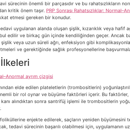
vi sürecinin önemli bir parçasıdır ve bu rahatsızlıkların nor
dan kritik önem taşır.
PRP Sonrası Rahatsızlıklar: Normal–An
ikkat etmesi gereken bir konudur.
edavi uygulanan alanda oluşan şişlik, kızarıklık veya hafif ağr
bul edilir ve birkaç gün içinde kendiliğinden geçer. Ancak b
rı şişlik veya uzun süreli ağrı, enfeksiyon gibi komplikasyonla
p etmeleri ve gerektiğinde sağlık profesyonellerine başvurmala
lkeleri
al–Anormal ayrım çizgisi
nından elde edilen plateletlerin (trombositlerin) yoğunlaştırıla
emli bir rol oynar ve büyüme faktörleri içerir. Bu faktörler
 kanı alındıktan sonra santrifüj işlemi ile trombositlerin yoğ
.
liküllerine enjekte edilerek, saçların yeniden büyümesini teş
cak, tedavi sürecinin başarılı olabilmesi için, uygulamanın u