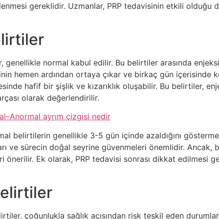
zlenmesi gereklidir. Uzmanlar, PRP tedavisinin etkili olduğu d
rtiler
 genellikle normal kabul edilir. Bu belirtiler arasında enjeks
edavinin hemen ardından ortaya çıkar ve birkaç gün içerisinde 
de hafif bir şişlik ve kızarıklık oluşabilir. Bu belirtiler, 
rçası olarak değerlendirilir.
al–Anormal ayrım çizgisi nedir
al belirtilerin genellikle 3-5 gün içinde azaldığını gösterme
ı ve sürecin doğal seyrine güvenmeleri önemlidir. Ancak, bu 
ri önerilir. Ek olarak, PRP tedavisi sonrası dikkat edilmesi 
lirtiler
ler, çoğunlukla sağlık açısından risk teşkil eden durumları iş