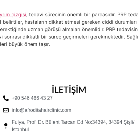
yrım çizgisi
, tedavi sürecinin önemli bir parçasıdır. PRP teda
 belirtiler, hastaların dikkat etmesi gereken ciddi durumları 
ve gerektiğinde uzman görüşü almaları önemlidir. PRP tedavisi
i sonrası dikkatli bir süreç geçirmeleri gerekmektedir. Sağlıkl
leri büyük önem taşır.
İLETİŞİM
+90 546 466 43 27
info@afroditahairclinic.com
Fulya, Prof. Dr. Bülent Tarcan Cd No:34394, 34394 Şişli/
İstanbul