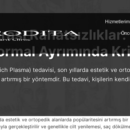
Hizmetlerim
ası Rahatsızlıklar
Önc
rmal Ayrımında Kri
ich Plasma) tedavisi, son yıllarda estetik ve ort
 artırmış bir yöntemdir. Bu tedavi, kişilerin ken
da estetik ve ortopedik alanlarda popülaritesini artırmış bir 
a gerçekleştirilir ve genellikle cilt yenilemesi, saç dökülmes