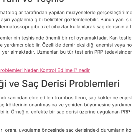
ermatologlar tarafından yapılan muayenelerle gerçekleştirilm
a aşırı yağlanma gibi belirtiler gözlemlenebilir. Bunun yanı s
matoskopi gibi özel cihazlar kullanılarak saç derisinin alt ya
lemlerinin teşhisinde önemli bir rol oynamaktadır. Kan testle
e yardımcı olabilir. Özellikle demir eksikliği anemisi veya h
 yer almaktadır. Uzmanlar, bu tür testlerin PRP tedavisinde
roblemleri Neden Kontrol Edilmeli? nedir
ği ve Saç Derisi Problemleri
endi kanından elde edilen trombositlerin, saç köklerine enje
 saç köklerinin onarılmasına ve yeniden büyümesine yardımcı 
yebilir. Örneğin, enfekte bir saç derisi üzerine uygulanan PR
ı oranı, uygulama öncesinde saç derisindeki durumların kont