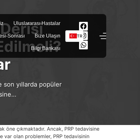
Derisi
iz
Uluslararası Hastalar
esi-Sonrası
Bize Ulaşın
TR
Edilmeli?
Bilgi Bankası
ar
 son yıllarda popüler
isine…
rak öne çıkmaktadır. Ancak, PRP tedavisine
de var olan problemler, PRP tedavisinin