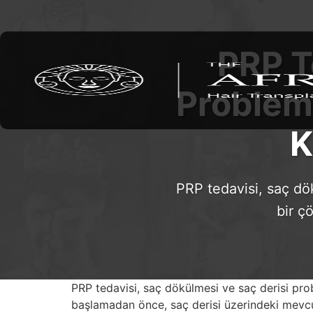
PRP T
Probleml
K
PRP tedavisi, saç dö
bir ç
PRP tedavisi, saç dökülmesi ve saç derisi pr
başlamadan önce, saç derisi üzerindeki mevcut 