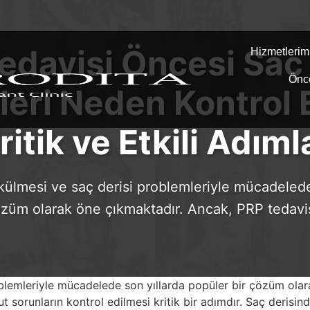
edavisi Öncesi Saç 
Hizmetlerim
Önc
eri Neden Kontrol 
ritik ve Etkili Adıml
külmesi ve saç derisi problemleriyle mücadelede
özüm olarak öne çıkmaktadır. Ancak, PRP tedav
oblemleriyle mücadelede son yıllarda popüler bir çözüm ola
sorunların kontrol edilmesi kritik bir adımdır. Saç derisin