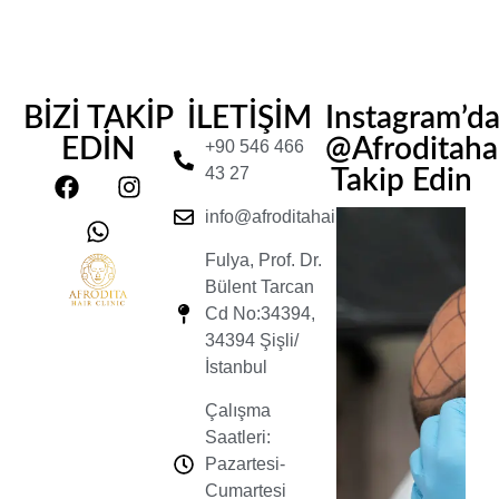
BİZİ TAKİP
İLETİŞİM
Instagram’d
EDİN
@Afroditahair
+90 546 466
43 27
Takip Edin
info@afroditahairclinic.com
Fulya, Prof. Dr.
Bülent Tarcan
Cd No:34394,
34394 Şişli/
İstanbul
Çalışma
Saatleri:
Pazartesi-
Cumartesi