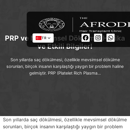
PRP ve Mevsimsel Dökülme: Harika
TR
ve Etkili Bilgiler!
Son yıllarda saç dökülmesi, özellikle mevsimsel dökülme
sorunları, birçok insanın karşılaştığı yaygın bir problem haline
gelmiştir. PRP (Platelet Rich Plasma…
Son yıllarda saç dökülmesi, özellikle mevsimsel dökülme
sorunları, birçok insanın karşılaştığı yaygın bir problem