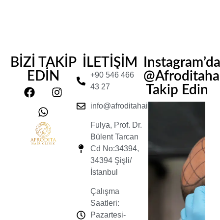
BİZİ TAKİP
İLETİŞİM
Instagram’d
EDİN
@Afroditahair
+90 546 466
43 27
Takip Edin
info@afroditahairclinic.com
Fulya, Prof. Dr.
Bülent Tarcan
Cd No:34394,
34394 Şişli/
İstanbul
Çalışma
Saatleri:
Pazartesi-