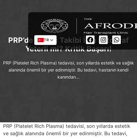
PRP’de Sonuç Takibi İçin Fotoğraf
TR
Yeterli mi? Kritik Başarı!
PRP (Platelet Rich Plasma) tedavisi, son yıllarda estetik ve sağlık
alanında önemli bir yer edinmiştir. Bu tedavi, hastanın kendi
kanından…
PRP (Platelet Rich Plasma) tedavisi, son yıllarda estetik
ve sağlık alanında önemli bir yer edinmiştir. Bu tedavi,