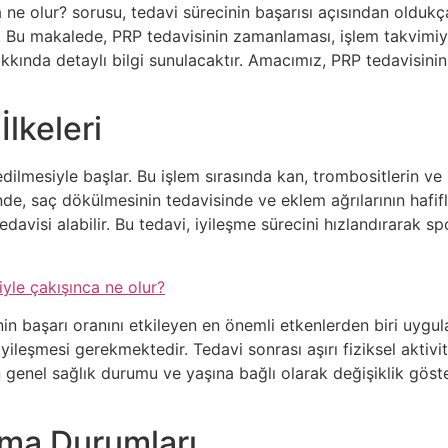
ne olur? sorusu, tedavi sürecinin başarısı açısından oldukça
ir. Bu makalede, PRP tedavisinin zamanlaması, işlem takvim
kında detaylı bilgi sunulacaktır. Amacımız, PRP tedavisinin 
lkeleri
j edilmesiyle başlar. Bu işlem sırasında kan, trombositlerin 
inde, saç dökülmesinin tedavisinde ve eklem ağrılarının hafifle
davisi alabilir. Bu tedavi, iyileşme sürecini hızlandırarak 
yle çakışınca ne olur?
in başarı oranını etkileyen en önemli etkenlerden biri uyg
yileşmesi gerekmektedir. Tedavi sonrası aşırı fiziksel aktivit
genel sağlık durumu ve yaşına bağlı olarak değişiklik göstere
şma Durumları