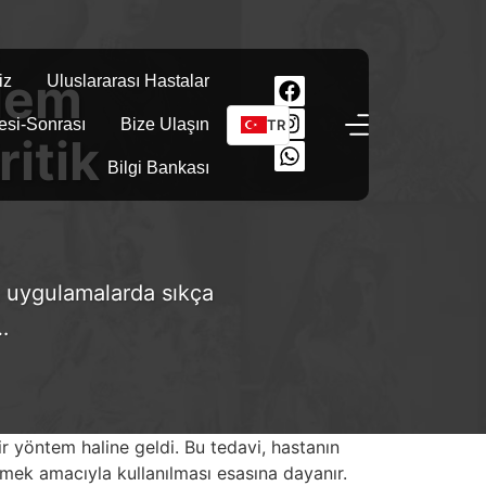
lem
iz
Uluslararası Hastalar
esi-Sonrası
Bize Ulaşın
TR
itik
Bilgi Bankası
ik uygulamalarda sıkça
…
ir yöntem haline geldi. Bu tedavi, hastanın
emek amacıyla kullanılması esasına dayanır.