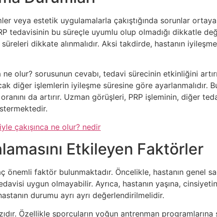
ler veya estetik uygulamalarla çakıştığında sorunlar ortaya 
RP tedavisinin bu süreçle uyumlu olup olmadığı dikkatle değ
e süreleri dikkate alınmalıdır. Aksi takdirde, hastanın iyileş
e olur? sorusunun cevabı, tedavi sürecinin etkinliğini artır
cak diğer işlemlerin iyileşme süresine göre ayarlanmalıdır.
ranını da artırır. Uzman görüşleri, PRP işleminin, diğer te
stermektedir.
le çakışınca ne olur? nedir
amasını Etkileyen Faktörler
 önemli faktör bulunmaktadır. Öncelikle, hastanın genel sağ
edavisi uygun olmayabilir. Ayrıca, hastanın yaşına, cinsiyet
 hastanın durumu ayrı ayrı değerlendirilmelidir.
rzıdır. Özellikle sporcuların yoğun antrenman programlarına