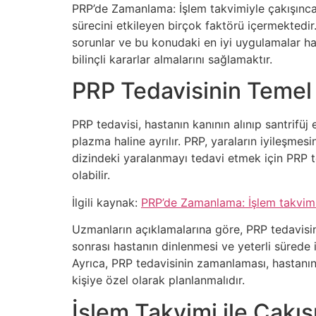
PRP’de Zamanlama: İşlem takvimiyle çakışınca 
sürecini etkileyen birçok faktörü içermekted
sorunlar ve bu konudaki en iyi uygulamalar hak
bilinçli kararlar almalarını sağlamaktır.
PRP Tedavisinin Temel İ
PRP tedavisi, hastanın kanının alınıp santrifü
plazma haline ayrılır. PRP, yaraların iyileşmes
dizindeki yaralanmayı tedavi etmek için PRP te
olabilir.
İlgili kaynak:
PRP’de Zamanlama: İşlem takvimi
Uzmanların açıklamalarına göre, PRP tedavisin
sonrası hastanın dinlenmesi ve yeterli sürede i
Ayrıca, PRP tedavisinin zamanlaması, hastanın 
kişiye özel olarak planlanmalıdır.
İşlem Takvimi ile Çakı