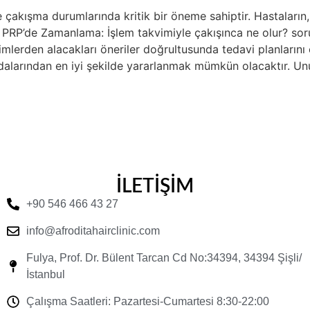
çakışma durumlarında kritik bir öneme sahiptir. Hastaların, 
. PRP’de Zamanlama: İşlem takvimiyle çakışınca ne olur? sorus
mlerden alacakları öneriler doğrultusunda tedavi planlarını 
dalarından en iyi şekilde yararlanmak mümkün olacaktır. Unut
İLETİŞİM
+90 546 466 43 27
info@afroditahairclinic.com
Fulya, Prof. Dr. Bülent Tarcan Cd No:34394, 34394 Şişli/
İstanbul
Çalışma Saatleri: Pazartesi-Cumartesi 8:30-22:00