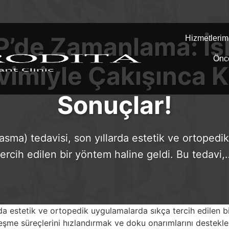
P’de Zamanlama: İş
Hizmetlerim
Önc
vimiyle Çakışınca Kr
Sonuçlar!
asma) tedavisi, son yıllarda estetik ve ortoped
tercih edilen bir yöntem haline geldi. Bu tedavi,
rda estetik ve ortopedik uygulamalarda sıkça tercih edilen b
ileşme süreçlerini hızlandırmak ve doku onarımlarını destekl