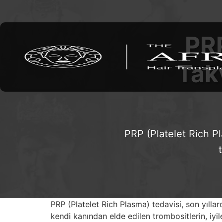
PR
Tak
PRP (Platelet Rich Pl
PRP (Platelet Rich Plasma) tedavisi, son yılla
kendi kanından elde edilen trombositlerin, iy