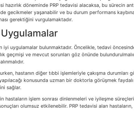
ncesi hazırlık döneminde PRP tedavisi alacaksa, bu sürecin 
nde gecikmeler yaşanabilir ve bu durum performans kaybına 
ması gerektiğini vurgulamaktadır.
i Uygulamalar
ı en iyi uygulamalar bulunmaktadır. Öncelikle, tedavi öncesi
lık geçmişi ve mevcut sorunları göz önünde bulundurulmalıdı
alınmalıdır.
ururken, hastanın diğer tıbbi işlemleriyle çakışma durumları 
yapılacağı konusunda uzman bir doktorla görüşmek faydalı 
ni sağlar.
çin hastaların işlem sonrası dinlenmeleri ve iyileşme süreçle
sonuçları olumsuz etkilenebilir. PRP tedavisi alan hastaların