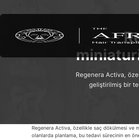
R
miniatur
Regenera Activa, özel
geliştirilmiş bir
Regenera Activa, özellikle saç dökülmesi ve mi
olanlarda planlama, bu tedavi sürecinin en öne