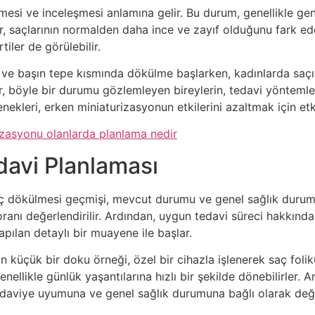
lmesi ve inceleşmesi anlamına gelir. Bu durum, genellikle gen
ler, saçlarının normalden daha ince ve zayıf olduğunu fark ed
tiler de görülebilir.
 ve başın tepe kısmında dökülme başlarken, kadınlarda saçın 
öyle bir durumu gözlemleyen bireylerin, tedavi yöntemler
kleri, erken miniaturizasyonun etkilerini azaltmak için etki
izasyonu olanlarda planlama nedir
davi Planlaması
aç dökülmesi geçmişi, mevcut durumu ve genel sağlık durumu
nı değerlendirilir. Ardından, uygun tedavi süreci hakkında bi
apılan detaylı bir muayene ile başlar.
küçük bir doku örneği, özel bir cihazla işlenerek saç folikül
nellikle günlük yaşantılarına hızlı bir şekilde dönebilirler.
 tedaviye uyumuna ve genel sağlık durumuna bağlı olarak değiş