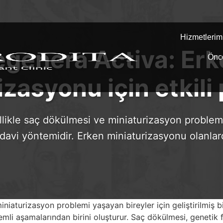
Hizmetlerim
egenera Activa: Erk
Önc
izasyonu için etkili
likle saç dökülmesi ve miniaturizasyon problemi
 tedavi yöntemidir. Erken miniaturizasyonu olanl
niaturizasyon problemi yaşayan bireyler için geliştirilmiş 
mli aşamalarından birini oluşturur. Saç dökülmesi, genetik f