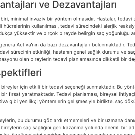
ntajları ve Dezavantajları
iri, minimal invaziv bir yöntem olmasıdır. Hastalar, tedavi s
i hücrelerinin kullanılması, tedavi sürecindeki alerjik reaksiy
dukça yüksektir ve birçok bireyde belirgin saç yoğunluğu ar
enera Activa’nın da bazı dezavantajları bulunmaktadır. Tedav
tedavi sürecinin etkinliği, hastanın genel sağlık durumu ve s
izasyonu olan bireylerin tedavi planlamasında dikkatli bir d
ektifleri
bireyler için etkili bir tedavi seçeneği sunmaktadır. Bu yö
r fırsat yaratmaktadır. Tedavi planlaması, bireysel ihtiyaçla
va gibi yenilikçi yöntemlerin gelişmesiyle birlikte, saç dök
reylerin, bu durumu göz ardı etmemeleri ve bir uzmana danı
 bireylerin saç sağlığını geri kazanma yolunda önemli bir a
yler, özgüvenlerini yeniden kazanarak yaşamlarına devam ed