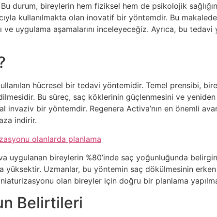
 Bu durum, bireylerin hem fiziksel hem de psikolojik sağlığın
la kullanılmakta olan inovatif bir yöntemdir. Bu makalede, 
sı ve uygulama aşamalarını inceleyeceğiz. Ayrıca, bu tedavi y
?
llanılan hücresel bir tedavi yöntemidir. Temel prensibi, bi
e edilmesidir. Bu süreç, saç köklerinin güçlenmesini ve yenid
mal invaziv bir yöntemdir. Regenera Activa’nın en önemli avan
aza indirir.
izasyonu olanlarda planlama
va uygulanan bireylerin %80’inde saç yoğunluğunda belirgin b
a yüksektir. Uzmanlar, bu yöntemin saç dökülmesinin erken 
iaturizasyonu olan bireyler için doğru bir planlama yapılma
 Belirtileri