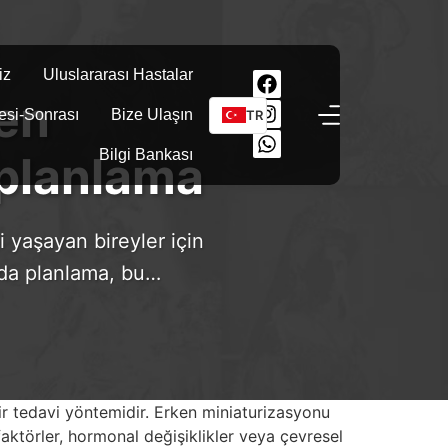
iz
Uluslararası Hastalar
en
esi-Sonrası
Bize Ulaşın
TR
Bilgi Bankası
 planlama
 yaşayan bireyler için
arda planlama, bu…
bir tedavi yöntemidir. Erken miniaturizasyonu
aktörler, hormonal değişiklikler veya çevresel