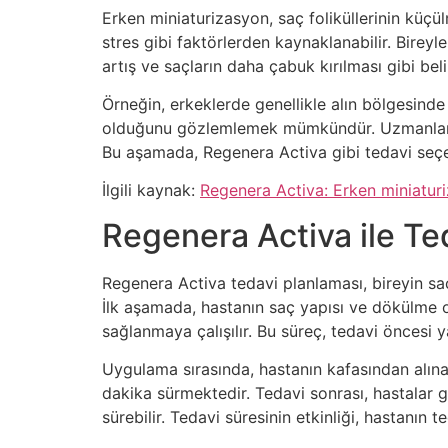
Erken miniaturizasyon, saç foliküllerinin küçü
stres gibi faktörlerden kaynaklanabilir. Birey
artış ve saçların daha çabuk kırılması gibi belir
Örneğin, erkeklerde genellikle alın bölgesinde
olduğunu gözlemlemek mümkündür. Uzmanlar, b
Bu aşamada, Regenera Activa gibi tedavi seçene
İlgili kaynak:
Regenera Activa: Erken miniatur
Regenera Activa ile Te
Regenera Activa tedavi planlaması, bireyin s
İlk aşamada, hastanın saç yapısı ve dökülme ora
sağlanmaya çalışılır. Bu süreç, tedavi öncesi y
Uygulama sırasında, hastanın kafasından alınan 
dakika sürmektedir. Tedavi sonrası, hastalar ge
sürebilir. Tedavi süresinin etkinliği, hastanın