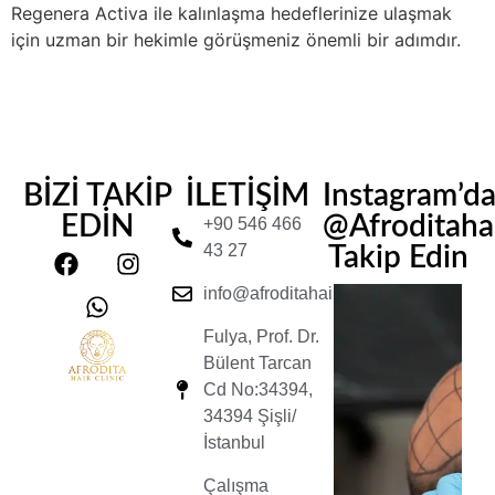
Regenera Activa ile kalınlaşma hedeflerinize ulaşmak
için uzman bir hekimle görüşmeniz önemli bir adımdır.
BİZİ TAKİP
İLETİŞİM
Instagram’d
EDİN
@Afroditahair
+90 546 466
43 27
Takip Edin
info@afroditahairclinic.com
Fulya, Prof. Dr.
Bülent Tarcan
Cd No:34394,
34394 Şişli/
İstanbul
Çalışma