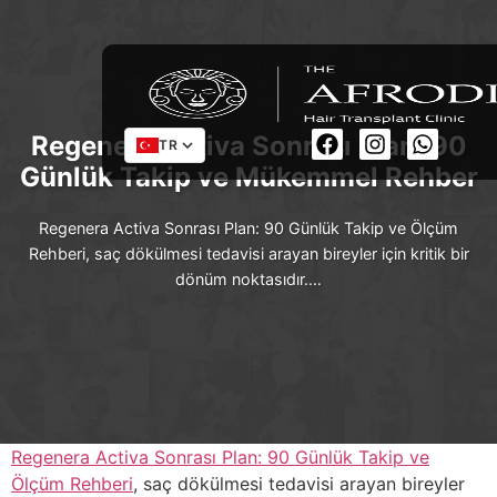
Regenera Activa Sonrası Plan: 90
TR
Günlük Takip ve Mükemmel Rehber
Regenera Activa Sonrası Plan: 90 Günlük Takip ve Ölçüm
Rehberi, saç dökülmesi tedavisi arayan bireyler için kritik bir
dönüm noktasıdır.…
Regenera Activa Sonrası Plan: 90 Günlük Takip ve
Ölçüm Rehberi
, saç dökülmesi tedavisi arayan bireyler