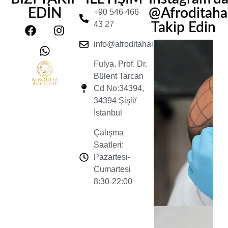
EDİN
@Afroditahair
+90 546 466
43 27
Takip Edin
info@afroditahairclinic.com
Fulya, Prof. Dr.
Bülent Tarcan
Cd No:34394,
34394 Şişli/
İstanbul
Çalışma
Saatleri:
Pazartesi-
Cumartesi
8:30-22:00