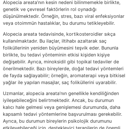
Alopecia areata’nın kesin nedeni bilinmemekle birlikte,
genetik ve çevresel faktörlerin rol oynadığı
düşünülmektedir. Örneğin, stres, bazı viral enfeksiyonlar
veya otoimmün hastalıklar, bu durumu tetikleyebilir.
Alopecia areata tedavisinde, kortikosteroidler sıkça
kullanılmaktadır. Bu ilaçlar, iltihabı azaltarak saç
foliküllerinin yeniden büyümesini teşvik eder. Bununla
birlikte, bu tedavi yönteminin etkisi kişiden kişiye
değişebilir. Ayrıca, minoksidil gibi topikal tedaviler de
önerilmektedir. Bazı bireylerde, doğal tedavi yöntemleri
de fayda sağlayabilir; örneğin, aromaterapi veya bitkisel
yağlar ile yapılan masajlar, saç foliküllerini uyarabilir.
Uzmanlar, alopecia areata’nın genellikle kendiliğinden
iyileşebileceğini belirtmektedir. Ancak, bu durumun
kalıcı hale gelmesi veya genişlemesi durumunda, daha
kapsamlı tedavi yöntemlerine başvurulması gerekebilir.
Ayrıca, bu durumun bireylerin psikolojik durumunu
etkileyebileceği için, destekleyici terapilerin de önemli