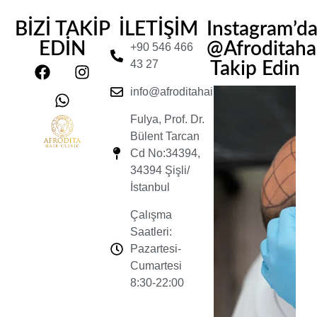
BİZİ TAKİP
İLETİŞİM
Instagram’d
EDİN
@Afroditahair
+90 546 466
43 27
Takip Edin
info@afroditahairclinic.com
Fulya, Prof. Dr.
Bülent Tarcan
Cd No:34394,
34394 Şişli/
İstanbul
Çalışma
Saatleri:
Pazartesi-
Cumartesi
8:30-22:00