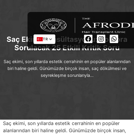
Saç Ekimi Konsültasyonu: Doktora
TR
Sorulacak 25 Etkili Kritik Soru
Saç ekimi, son yıllarda estetik cerrahinin en popüler alanlarından
biri haline geldi. Günümüzde birçok insan, saç dökülmesi ve
seyrekleşme sorunlarıyla…
Saç ekimi, son yıllarda estetik cerrahinin en popüler
alanlarından biri haline geldi. Günümüzde birçok insan,