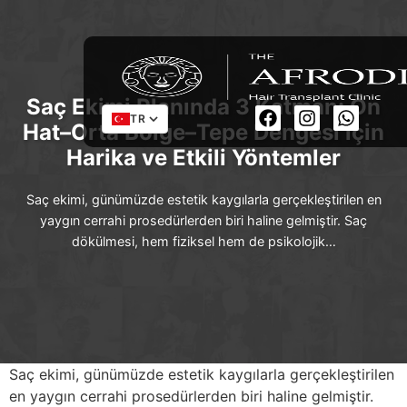
Saç Ekimi Planında 3 Katman: Ön
TR
Hat–Orta Bölge–Tepe Dengesi için
Harika ve Etkili Yöntemler
Saç ekimi, günümüzde estetik kaygılarla gerçekleştirilen en
yaygın cerrahi prosedürlerden biri haline gelmiştir. Saç
dökülmesi, hem fiziksel hem de psikolojik…
Saç ekimi, günümüzde estetik kaygılarla gerçekleştirilen
en yaygın cerrahi prosedürlerden biri haline gelmiştir.