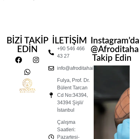
BİZİ TAKİP
İLETİŞİM
Instagram’d
EDİN
@Afroditahair
+90 546 466
43 27
Takip Edin
info@afroditahairclinic.com
Fulya, Prof. Dr.
Bülent Tarcan
Cd No:34394,
34394 Şişli/
İstanbul
Çalışma
Saatleri:
Pazartesi-