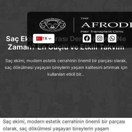
Saç Ekimi Sonrası Deniz-Havuz Ne
TR
Zaman? En Güçlü ve Etkili Takvim
Saç ekimi, modern estetik cerrahinin önemli bir parçası olarak,
saç dökülmesi yaşayan bireylerin yaşam kalitesini artırmak için
kullanılan etkili bir…
Saç ekimi, modern estetik cerrahinin önemli bir parçası
olarak, saç dökülmesi yaşayan bireylerin yaşam