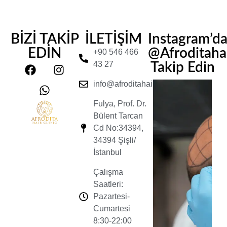
BİZİ TAKİP
İLETİŞİM
Instagram’d
EDİN
@Afroditahair
+90 546 466
43 27
Takip Edin
info@afroditahairclinic.com
Fulya, Prof. Dr.
Bülent Tarcan
Cd No:34394,
34394 Şişli/
İstanbul
Çalışma
Saatleri:
Pazartesi-
Cumartesi
8:30-22:00