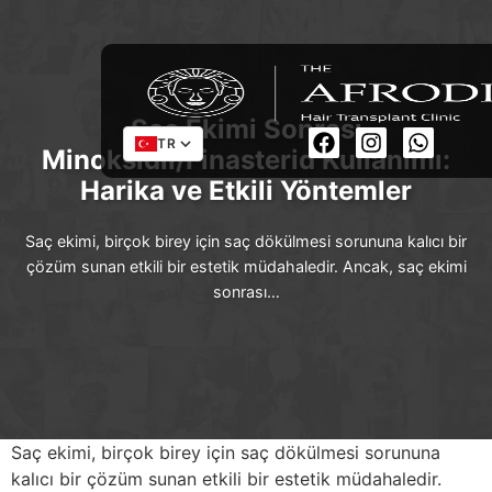
Saç Ekimi Sonrası
TR
Minoksidil/Finasterid Kullanımı:
Harika ve Etkili Yöntemler
Saç ekimi, birçok birey için saç dökülmesi sorununa kalıcı bir
çözüm sunan etkili bir estetik müdahaledir. Ancak, saç ekimi
sonrası…
Saç ekimi, birçok birey için saç dökülmesi sorununa
kalıcı bir çözüm sunan etkili bir estetik müdahaledir.