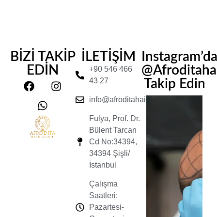
BİZİ TAKİP
İLETİŞİM
Instagram’d
EDİN
@Afroditahair
+90 546 466
43 27
Takip Edin
info@afroditahairclinic.com
Fulya, Prof. Dr.
Bülent Tarcan
Cd No:34394,
34394 Şişli/
İstanbul
Çalışma
Saatleri:
Pazartesi-