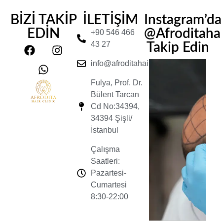
BİZİ TAKİP
İLETİŞİM
Instagram’d
EDİN
@Afroditahair
+90 546 466
43 27
Takip Edin
info@afroditahairclinic.com
Fulya, Prof. Dr.
Bülent Tarcan
Cd No:34394,
34394 Şişli/
İstanbul
Çalışma
Saatleri:
Pazartesi-
Cumartesi
8:30-22:00