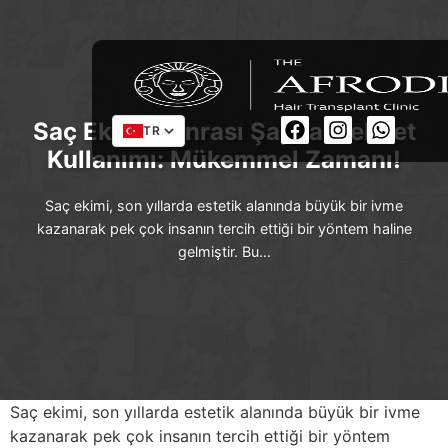
Saç Ekimi Sonrası Şapka/Helmet
TR
Kullanımı: Mükemmel Zamanı!
Saç ekimi, son yıllarda estetik alanında büyük bir ivme
kazanarak pek çok insanın tercih ettiği bir yöntem haline
gelmiştir. Bu…
Saç ekimi, son yıllarda estetik alanında büyük bir ivme
kazanarak pek çok insanın tercih ettiği bir yöntem